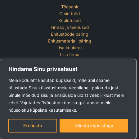
Tööpank
Otsin tööd
Kuulutused
Firmad ja teenused
Ehitustööde päring
Ehitusmaterjali päring
Lisa kuulutus
Lisa firma
Hinnakiri
Hindame Sinu privaatsust
Kontakt
Lisa kuulutus
Meie koduleht kasutab küpsiseid, mille abil saame
Vaata ettevõtete pakette
täiustada Sinu külastust meie veebilehel, pakkuda just
Sinule mõeldud sisu ja analüüsida üldist veebiliiklust meie
Ehitus24 OÜ
Tel:
+372 5123 867 (E-R 9-15)
lehel. Vajutades "Nõustun küpsistega" annad meile
E-post:
kuulutused@ehitus24.ee
nõusoleku küpsiste kasutamiseks.
Copyright © 2026 Ehitus24
Ei nõustu
Nõustu küpsistega