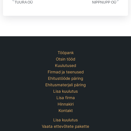
TUURA OÜ
NIPPNUPP OÜ
Tööpank
Otsin tööd
Kuulutused
Firmad ja teenused
Ehitustööde päring
Ehitusmaterjali päring
Lisa kuulutus
Lisa firma
Hinnakiri
Kontakt
Lisa kuulutus
Vaata ettevõtete pakette