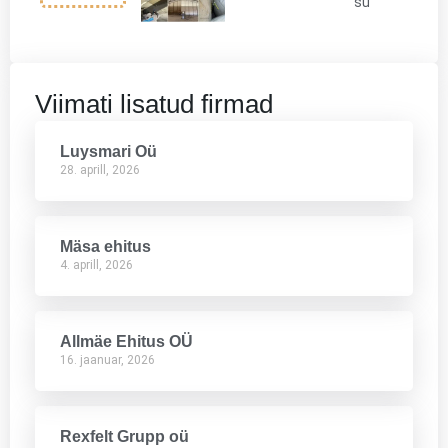
su
Viimati lisatud firmad
Luysmari Oü
28. aprill, 2026
Mäsa ehitus
4. aprill, 2026
Allmäe Ehitus OÜ
16. jaanuar, 2026
Rexfelt Grupp oü