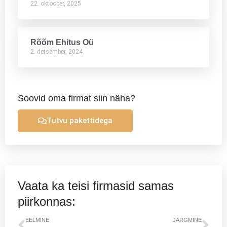
22. oktoober, 2025
Rõõm Ehitus Oü
2. detsember, 2024
Soovid oma firmat siin näha?
Tutvu pakettidega
Vaata ka teisi firmasid samas
piirkonnas:
Prev
Nex
EELMINE
JÄRGMINE