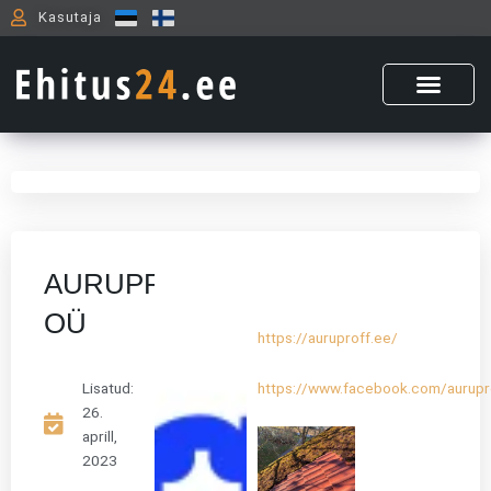
Skip
Kasutaja
to
content
AURUPROFF
OÜ
https://auruproff.ee/
https://www.facebook.com/aurupr
Lisatud:
26.
aprill,
2023