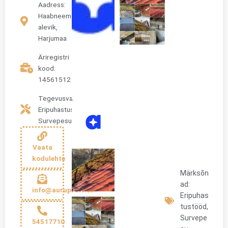
Aadress:
Haabneeme
alevik,
Harjumaa
Äriregistri
kood:
14561512
Tegevusvaldkond:
Eripuhastustööd
,
Survepesu
Vaata
kodulehte
Märksõn
ad:
info@auruproff.ee
Eripuhas
tustööd
,
Survepe
54517710