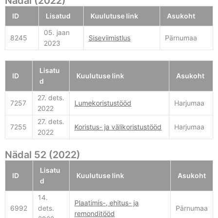
Nädal (2022)
ID
Lisatud
Kuulutuse link
Asukoht
05. jaan
8245
Siseviimistlus
Pärnumaa
2023
Lisatu
ID
Kuulutuse link
Asukoht
d
27. dets.
7257
Lumekoristustööd
Harjumaa
2022
27. dets.
7255
Koristus- ja välikoristustööd
Harjumaa
2022
Nädal 52 (2022)
Lisatu
ID
Kuulutuse link
Asukoht
d
14.
Plaatimis-, ehitus- ja
6992
dets.
Pärnumaa
remonditööd