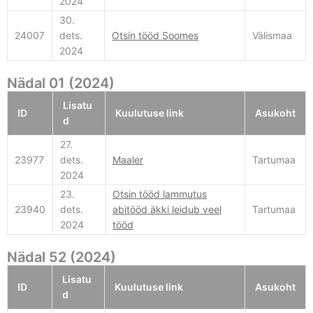
2024
30.
24007
dets.
Otsin tööd Soomes
Välismaa
2024
Nädal 01 (2024)
Lisatu
ID
Kuulutuse link
Asukoht
d
27.
23977
dets.
Maaler
Tartumaa
2024
23.
Otsin tööd lammutus
23940
dets.
abitööd äkki leidub veel
Tartumaa
2024
tööd
Nädal 52 (2024)
Lisatu
ID
Kuulutuse link
Asukoht
d