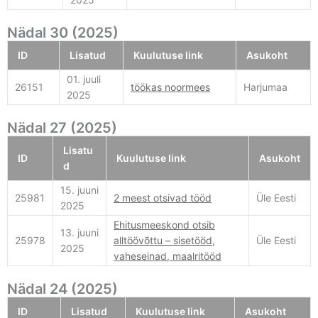
Nädal 30 (2025)
ID
Lisatud
Kuulutuse link
Asukoht
01. juuli
26151
töökas noormees
Harjumaa
2025
Nädal 27 (2025)
Lisatu
ID
Kuulutuse link
Asukoht
d
15. juuni
25981
2 meest otsivad tööd
Üle Eesti
2025
Ehitusmeeskond otsib
13. juuni
25978
alltöövõttu – sisetööd,
Üle Eesti
2025
vaheseinad, maalritööd
Nädal 24 (2025)
ID
Lisatud
Kuulutuse link
Asukoht