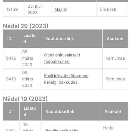
23. juuli
12159
Maaler
Üle Eesti
2023
Nädal 29 (2023)
Lisatu
ID
Kuulutuse link
Asukoht
d
09.
Otsin ehitusalaseid
9416
märts
Pärnumaa
tööpakkumisi
2023
09.
Kooli kõrvale tööampse
9415
märts
Pärnumaa
kellelgi pakkuda?
2023
Nädal 10 (2023)
Lisatu
ID
Kuulutuse link
Asukoht
d
03.
Harju
9291
märts
Plaatija otsib tööd