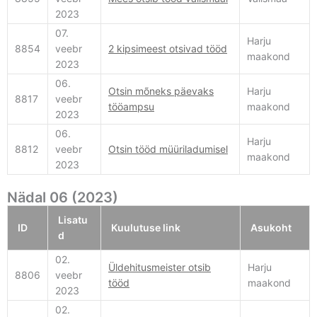
2023
07.
Harju
8854
veebr
2 kipsimeest otsivad tööd
maakond
2023
06.
Otsin mõneks päevaks
Harju
8817
veebr
tööampsu
maakond
2023
06.
Harju
8812
veebr
Otsin tööd müüriladumisel
maakond
2023
Nädal 06 (2023)
Lisatu
ID
Kuulutuse link
Asukoht
d
02.
Üldehitusmeister otsib
Harju
8806
veebr
tööd
maakond
2023
02.