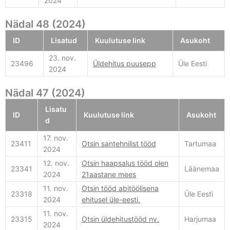
2024
Nädal 48 (2024)
ID
Lisatud
Kuulutuse link
Asukoht
23. nov.
23496
Üldehitus puusepp
Üle Eesti
2024
Nädal 47 (2024)
Lisatu
ID
Kuulutuse link
Asukoht
d
17. nov.
23411
Otsin santehnilist tööd
Tartumaa
2024
12. nov.
Otsin haapsalus tööd olen
23341
Läänemaa
2024
21aastane mees
11. nov.
Otsin tööd abitöölisena
23318
Üle Eesti
2024
ehitusel üle-eesti.
11. nov.
23315
Otsin üldehitustööd nv.
Harjumaa
2024