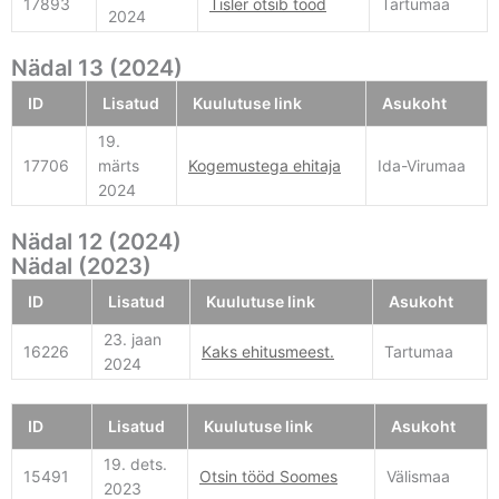
17893
Tisler otsib tööd
Tartumaa
2024
Nädal 13 (2024)
ID
Lisatud
Kuulutuse link
Asukoht
19.
17706
märts
Kogemustega ehitaja
Ida-Virumaa
2024
Nädal 12 (2024)
Nädal (2023)
ID
Lisatud
Kuulutuse link
Asukoht
23. jaan
16226
Kaks ehitusmeest.
Tartumaa
2024
ID
Lisatud
Kuulutuse link
Asukoht
19. dets.
15491
Otsin tööd Soomes
Välismaa
2023