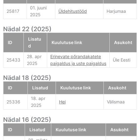
01. juuni
25817
Üldehitustööd
Harjumaa
2025
Nädal 22 (2025)
Lisatu
ID
Kuulutuse link
Asukoht
d
28. apr
Erinevate põrandakatete
25433
Üle Eesti
2025
paigaldus ja uste paigaldus
Nädal 18 (2025)
ID
Lisatud
Kuulutuse link
Asukoht
18. apr
25336
Hei
Välismaa
2025
Nädal 16 (2025)
ID
Lisatud
Kuulutuse link
Asukoht