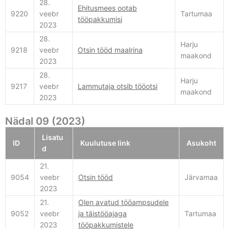
28.
Ehitusmees ootab
9220
veebr
Tartumaa
tööpakkumisi
2023
28.
Harju
9218
veebr
Otsin tööd maalrina
maakond
2023
28.
Harju
9217
veebr
Lammutaja otsib tööotsi
maakond
2023
Nädal 09 (2023)
Lisatu
ID
Kuulutuse link
Asukoht
d
21.
9054
veebr
Otsin tööd
Järvamaa
2023
21.
Olen avatud tööampsudele
9052
veebr
ja täistööajaga
Tartumaa
2023
tööpakkumistele