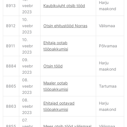
Harju
8913
veebr
Kaubikujuht otsib tööd
maakond
2023
10.
8912
veebr
Otsin ehitustööd Norras
Välismaa
2023
10.
Ehitaja ootab
8911
veebr
Põlvamaa
tööpakkumisi
2023
09.
Harju
8884
veebr
Otsin tööd
maakond
2023
08.
Maaler ootab
8865
veebr
Tartumaa
tööpakkumisi
2023
08.
Ehitajad ootavad
Harju
8863
veebr
tööpakkumisi
maakond
2023
07.
8855
veebr
Mees otsib tööd välismaal
Välismaa