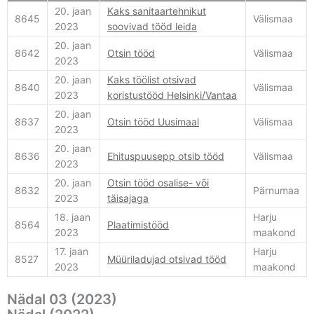
20. jaan
Kaks sanitaartehnikut
8645
Välismaa
2023
soovivad tööd leida
20. jaan
8642
Otsin tööd
Välismaa
2023
20. jaan
Kaks töölist otsivad
8640
Välismaa
2023
koristustööd Helsinki/Vantaa
20. jaan
8637
Otsin tööd Uusimaal
Välismaa
2023
20. jaan
8636
Ehituspuusepp otsib tööd
Välismaa
2023
20. jaan
Otsin tööd osalise- või
8632
Pärnumaa
2023
täisajaga
18. jaan
Harju
8564
Plaatimistööd
2023
maakond
17. jaan
Harju
8527
Müüriladujad otsivad tööd
2023
maakond
Nädal 03 (2023)