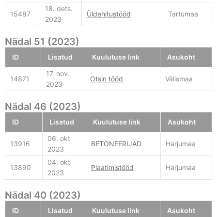
18. dets.
15487
Üldehitustööd
Tartumaa
2023
Nädal 51 (2023)
ID
Lisatud
Kuulutuse link
Asukoht
17. nov.
14871
Otsin tööd
Välismaa
2023
Nädal 46 (2023)
ID
Lisatud
Kuulutuse link
Asukoht
06. okt
13916
BETONEERIJAD
Harjumaa
2023
04. okt
13890
Plaatimistööd
Harjumaa
2023
Nädal 40 (2023)
ID
Lisatud
Kuulutuse link
Asukoht