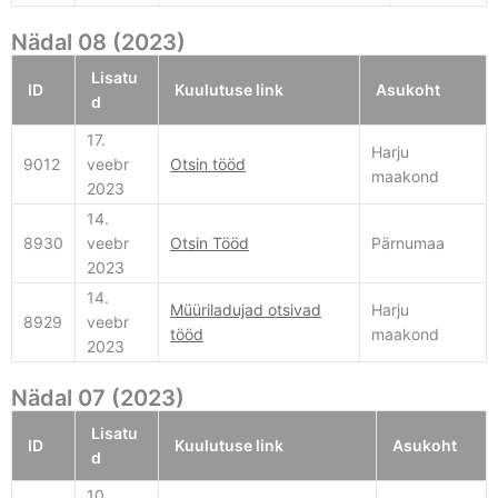
Nädal 08 (2023)
Lisatu
ID
Kuulutuse link
Asukoht
d
17.
Harju
9012
veebr
Otsin tööd
maakond
2023
14.
8930
veebr
Otsin Tööd
Pärnumaa
2023
14.
Müüriladujad otsivad
Harju
8929
veebr
tööd
maakond
2023
Nädal 07 (2023)
Lisatu
ID
Kuulutuse link
Asukoht
d
10.