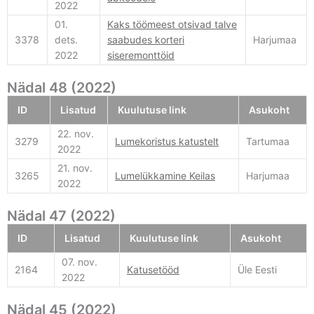
2022
01.
Kaks töömeest otsivad talve
3378
dets.
saabudes korteri
Harjumaa
2022
siseremonttöid
Nädal 48 (2022)
ID
Lisatud
Kuulutuse link
Asukoht
22. nov.
3279
Lumekoristus katustelt
Tartumaa
2022
21. nov.
3265
Lumelükkamine Keilas
Harjumaa
2022
Nädal 47 (2022)
ID
Lisatud
Kuulutuse link
Asukoht
07. nov.
2164
Katusetööd
Üle Eesti
2022
Nädal 45 (2022)