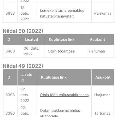
2022
12.
Lumekoristus ja eemaldus
3638
dets.
Pärnumaa
katustelt-tänavatelt
2022
Nädal 50 (2022)
ID
Lisatud
Kuulutuse link
Asukoht
06. dets.
3483
Otsin tööampse
Harjumaa
2022
Nädal 49 (2022)
Lisatu
ID
Kuulutuse link
Asukoht
d
02.
3398
dets.
Otsin tööd ehitusvaldkonnas
Harjumaa
2022
02.
Ootan pakkumisi ehitus
3396
dets.
Tartumaa
abitöödele