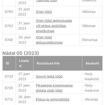
Tallinnas tööd
maakond
2023
31. jaan
8765
Otsin tööd
Välismaa
2023
Otsin tööd lammutusele
31. jaan
8763
või ehitus abitöölise
Välismaa
2023
ametikohale
30. jaan
Otsin tööd
8748
Pärnumaa
2023
ehitusvaldkonnas
Nädal 05 (2023)
Lisatu
ID
Kuulutuse link
Asukoht
d
27. jaan
Harju
8733
Soovin leida tööd
2023
maakond
27. jaan
Pikaaegse kogemusega
Harju
8729
2023
ehitaja otsib tööd
maakond
26. jaan
8713
Ehitus-ja remonditööd
Võrumaa
2023