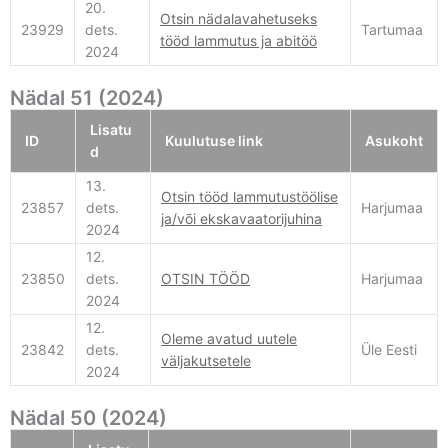
20.
Otsin nädalavahetuseks
23929
dets.
Tartumaa
tööd lammutus ja abitöö
2024
Nädal 51 (2024)
Lisatu
ID
Kuulutuse link
Asukoht
d
13.
Otsin tööd lammutustöölise
23857
dets.
Harjumaa
ja/või ekskavaatorijuhina
2024
12.
23850
dets.
OTSIN TÖÖD
Harjumaa
2024
12.
Oleme avatud uutele
23842
dets.
Üle Eesti
väljakutsetele
2024
Nädal 50 (2024)