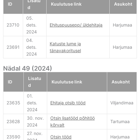
Lisatu
ID
Kuulutuse link
Asukoht
d
05.
23710
dets.
Ehituspuusepp/ üldehitaja
Harjumaa
2024
04.
Katuste lume ja
23691
dets.
Harjumaa
tänavakoritusel
2024
Nädal 49 (2024)
Lisatu
ID
Kuulutuse link
Asukoht
d
01.
23635
dets.
Ehitaja otsib tööd
Viljandimaa
2024
30. nov.
Otsin lisatööd põhitöö
23628
Tartumaa
2024
kõrvalt
27. nov.
23590
Otsin tööd
Harjumaa