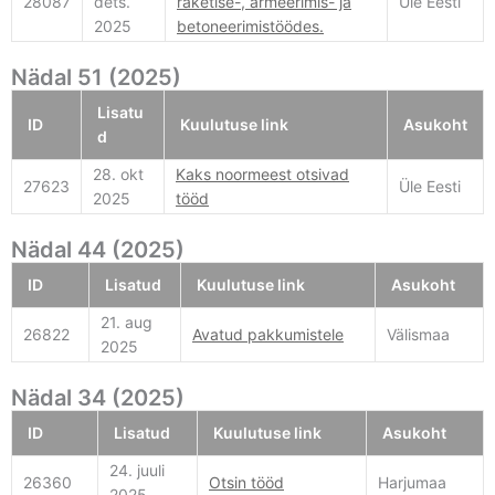
28087
dets.
raketise-, armeerimis- ja
Üle Eesti
2025
betoneerimistöödes.
Nädal 51 (2025)
Lisatu
ID
Kuulutuse link
Asukoht
d
28. okt
Kaks noormeest otsivad
27623
Üle Eesti
2025
tööd
Nädal 44 (2025)
ID
Lisatud
Kuulutuse link
Asukoht
21. aug
26822
Avatud pakkumistele
Välismaa
2025
Nädal 34 (2025)
ID
Lisatud
Kuulutuse link
Asukoht
24. juuli
26360
Otsin tööd
Harjumaa
2025