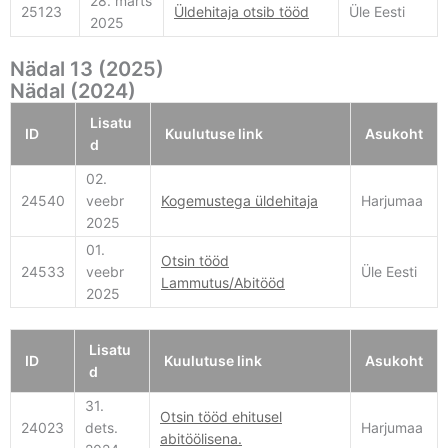
28. märts
25123
Üldehitaja otsib tööd
Üle Eesti
2025
Nädal 13 (2025)
Nädal (2024)
Lisatu
ID
Kuulutuse link
Asukoht
d
02.
24540
veebr
Kogemustega üldehitaja
Harjumaa
2025
01.
Otsin tööd
24533
veebr
Üle Eesti
Lammutus/Abitööd
2025
Lisatu
ID
Kuulutuse link
Asukoht
d
31.
Otsin tööd ehitusel
24023
dets.
Harjumaa
abitöölisena.