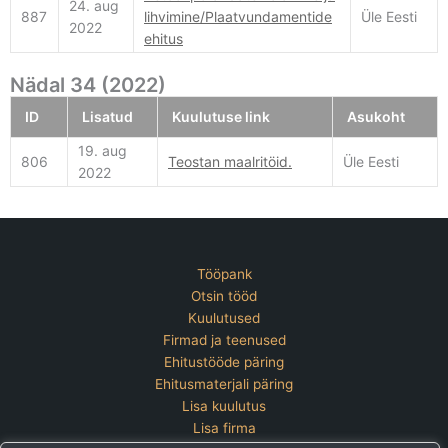
24. aug
887
lihvimine/Plaatvundamentide
Üle Eesti
2022
ehitus
Nädal 34 (2022)
ID
Lisatud
Kuulutuse link
Asukoht
19. aug
806
Teostan maalritöid.
Üle Eesti
2022
Tööpank
Otsin tööd
Kuulutused
Firmad ja teenused
Ehitustööde päring
Ehitusmaterjali päring
Lisa kuulutus
Lisa firma