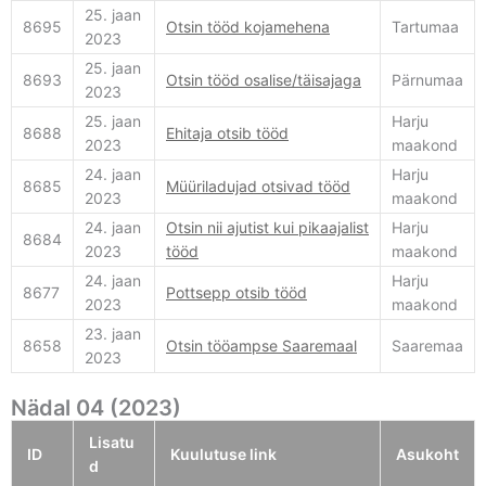
25. jaan
8695
Otsin tööd kojamehena
Tartumaa
2023
25. jaan
8693
Otsin tööd osalise/täisajaga
Pärnumaa
2023
25. jaan
Harju
8688
Ehitaja otsib tööd
2023
maakond
24. jaan
Harju
8685
Müüriladujad otsivad tööd
2023
maakond
24. jaan
Otsin nii ajutist kui pikaajalist
Harju
8684
2023
tööd
maakond
24. jaan
Harju
8677
Pottsepp otsib tööd
2023
maakond
23. jaan
8658
Otsin tööampse Saaremaal
Saaremaa
2023
Nädal 04 (2023)
Lisatu
ID
Kuulutuse link
Asukoht
d