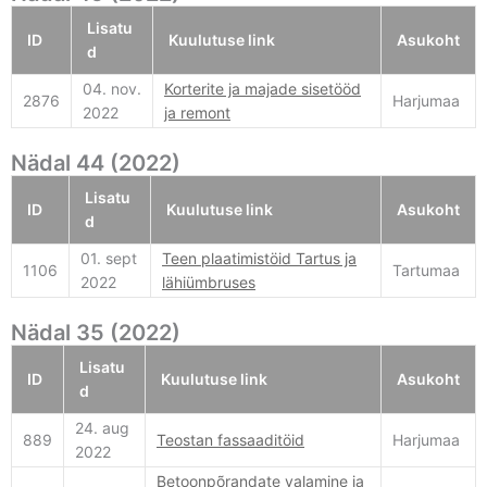
Lisatu
ID
Kuulutuse link
Asukoht
d
04. nov.
Korterite ja majade sisetööd
2876
Harjumaa
2022
ja remont
Nädal 44 (2022)
Lisatu
ID
Kuulutuse link
Asukoht
d
01. sept
Teen plaatimistöid Tartus ja
1106
Tartumaa
2022
lähiümbruses
Nädal 35 (2022)
Lisatu
ID
Kuulutuse link
Asukoht
d
24. aug
889
Teostan fassaaditöid
Harjumaa
2022
Betoonpõrandate valamine ja