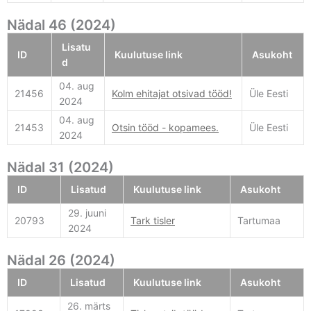
Nädal 46 (2024)
Lisatu
ID
Kuulutuse link
Asukoht
d
04. aug
21456
Kolm ehitajat otsivad tööd!
Üle Eesti
2024
04. aug
21453
Otsin tööd - kopamees.
Üle Eesti
2024
Nädal 31 (2024)
ID
Lisatud
Kuulutuse link
Asukoht
29. juuni
20793
Tark tisler
Tartumaa
2024
Nädal 26 (2024)
ID
Lisatud
Kuulutuse link
Asukoht
26. märts