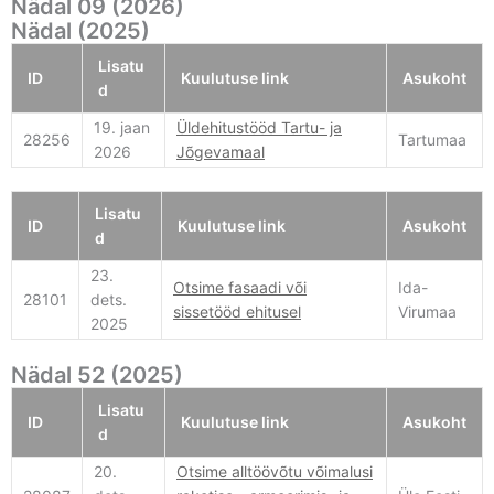
Nädal 09 (2026)
Nädal (2025)
Lisatu
ID
Kuulutuse link
Asukoht
d
19. jaan
Üldehitustööd Tartu- ja
28256
Tartumaa
2026
Jõgevamaal
Lisatu
ID
Kuulutuse link
Asukoht
d
23.
Otsime fasaadi või
Ida-
28101
dets.
sissetööd ehitusel
Virumaa
2025
Nädal 52 (2025)
Lisatu
ID
Kuulutuse link
Asukoht
d
20.
Otsime alltöövõtu võimalusi