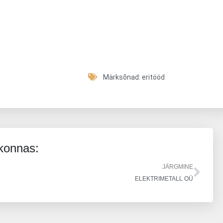
Märksõnad:
eritööd
rkonnas:
Nex
JÄRGMINE
ELEKTRIMETALL OÜ