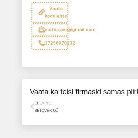
Vaata
kodulehte
ehitus.avs@gmail.com
37258970232
Vaata ka teisi firmasid samas pii
Prev
EELMINE
BETOVER OÜ