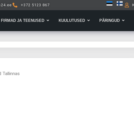
s24.ee
+372 5123 867
Open Firmad ja teenused
Open Kuulutused
Open 
FIRMAD JA TEENUSED
KUULUTUSED
PÄRINGUD
d Tallinnas