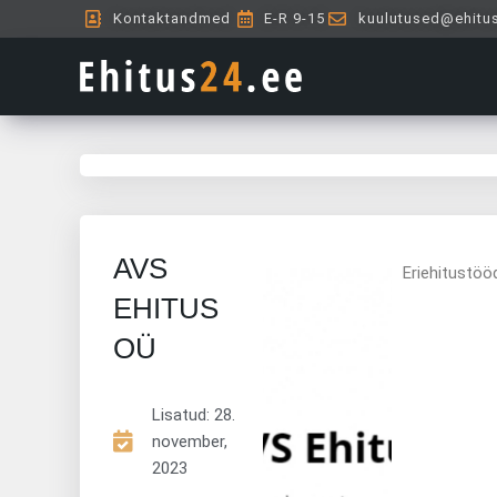
Skip
Kontaktandmed
E-R 9-15
kuulutused@ehitu
to
content
AVS
Eriehitustöö
EHITUS
OÜ
Lisatud:
28.
november,
2023