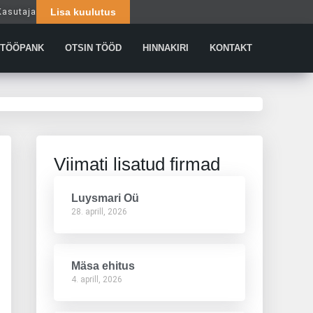
Kasutaja
Lisa kuulutus
Päringud
TÖÖPANK
OTSIN TÖÖD
HINNAKIRI
KONTAKT
Viimati lisatud firmad
Luysmari Oü
28. aprill, 2026
Mäsa ehitus
4. aprill, 2026