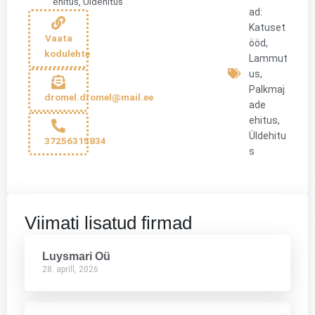
ehitus
,
Üldehitus
ad:
Katuset
Vaata
ööd
,
kodulehte
Lammut
us
,
Palkmaj
dromel.dromel@mail.ee
ade
ehitus
,
Üldehitu
37256315834
s
Viimati lisatud firmad
Luysmari Oü
28. aprill, 2026