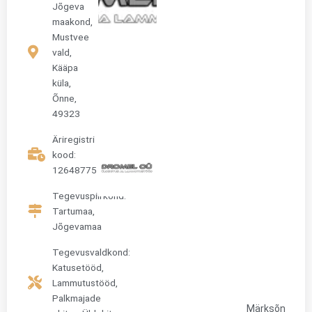
Jõgeva
maakond,
Mustvee
vald,
Kääpa
küla,
Õnne,
49323
Äriregistri
kood:
12648775
Tegevuspiirkond:
Tartumaa,
Jõgevamaa
Tegevusvaldkond:
Katusetööd
,
Lammutustööd
,
Palkmajade
Märksõn