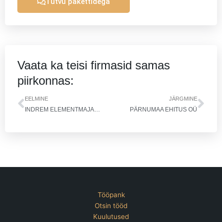
Tutvu pakettidega
Vaata ka teisi firmasid samas
piirkonnas:
Prev
Nex
EELMINE
JÄRGMINE
INDREM ELEMENTMAJAD OÜ
PÄRNUMAA EHITUS OÜ
Tööpank
Otsin tööd
Kuulutused