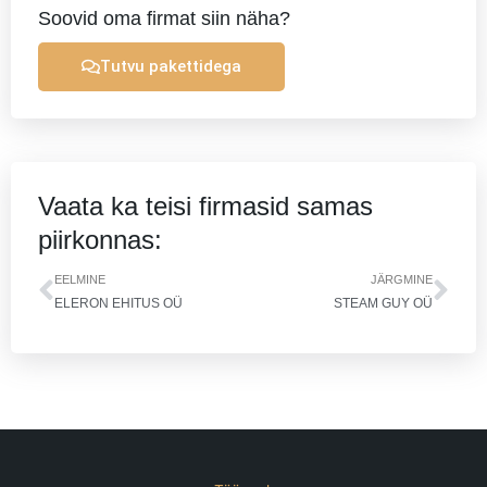
Soovid oma firmat siin näha?
Tutvu pakettidega
Vaata ka teisi firmasid samas
piirkonnas:
Prev
Nex
EELMINE
JÄRGMINE
ELERON EHITUS OÜ
STEAM GUY OÜ