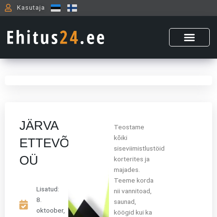
Skip
Kasutaja
to
content
JÄRVA
Teostame
kõiki
ETTEVÕTTED
siseviimistlustöid
OÜ
korterites ja
majades.
Teeme korda
Lisatud:
nii vannitoad,
8.
saunad,
oktoober,
köögid kui ka