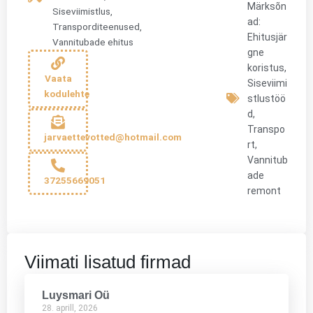
Märksõn
Siseviimistlus
,
ad:
Transporditeenused
,
Ehitusjär
Vannitubade ehitus
gne
koristus
,
Vaata
Siseviimi
kodulehte
stlustöö
d
,
Transpo
jarvaettevotted@hotmail.com
rt
,
Vannitub
ade
37255669051
remont
Viimati lisatud firmad
Luysmari Oü
28. aprill, 2026