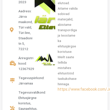
2023
elutoad.
Aitame valida
Aadress:
sobivad
Järva
materjalid,
maakond,
abistame
Türi vald,
transpordiga
Türi linn,
ja teostame
Staadioni
ka
tn 5,
ehitusjärgse
72212
koristuse.
Meilt saate
Äriregistri
tellida
kood:
mistahes
12367929
ehitustööd
Tegevuspiirkond:
taskukohase
Järvamaa
hinnaga.
https://www.facebook.com/J
Tegevusvaldkond:
Ehitusjärgne
koristus
,
Saunaehitus
,