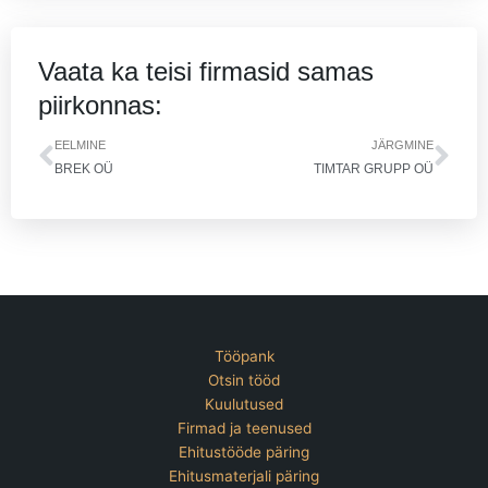
Vaata ka teisi firmasid samas
piirkonnas:
Prev
Nex
EELMINE
JÄRGMINE
BREK OÜ
TIMTAR GRUPP OÜ
Tööpank
Otsin tööd
Kuulutused
Firmad ja teenused
Ehitustööde päring
Ehitusmaterjali päring