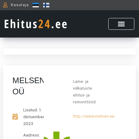
Skip
Kasutaja
to
content
MELSEN
Lame- ja
viilkatuste
OÜ
ehitus- ja
remonttööd.
Lisatud:
1.
http://www.melsen.ee
detsember,
2023
Aadress: