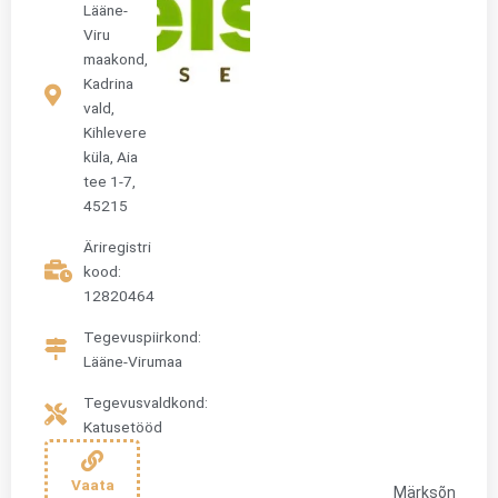
Lääne-
Viru
maakond,
Kadrina
vald,
Kihlevere
küla, Aia
tee 1-7,
45215
Äriregistri
kood:
12820464
Tegevuspiirkond:
Lääne-Virumaa
Tegevusvaldkond:
Katusetööd
Vaata
Märksõn