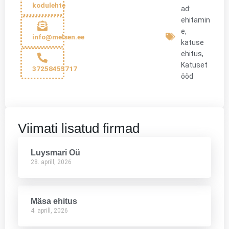
kodulehte
ad:
ehitamin
e
,
info@melsen.ee
katuse
ehitus
,
Katuset
37258455717
ööd
Viimati lisatud firmad
Luysmari Oü
28. aprill, 2026
Mäsa ehitus
4. aprill, 2026