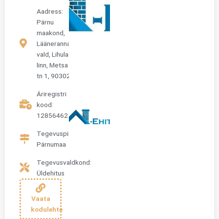
Aadress:
Pärnu
maakond,
Lääneranna
vald, Lihula
linn, Metsa
tn 1, 90302
Äriregistri
kood:
12856462
Tegevuspiirkond:
Pärnumaa
Tegevusvaldkond:
Üldehitus
Vaata
kodulehte