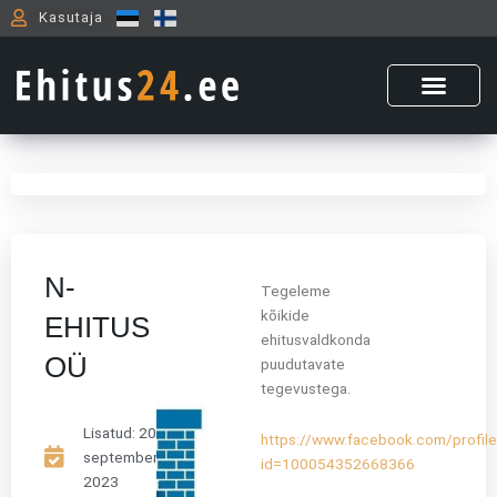
Skip
Kasutaja
to
content
N-
Tegeleme
kõikide
EHITUS
ehitusvaldkonda
OÜ
puudutavate
tegevustega.
Lisatud:
20.
https://www.facebook.com/profil
september,
id=100054352668366
2023