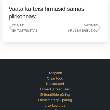
Vaata ka teisi firmasid samas
piirkonnas:
Prev
Nex
EELMINE
JÄRGMINE
EHITUSTRUST AS
KRUSEM EHITUS OÜ
Tööpank
Otsin tööd
Kuulutused
Firmad ja teenused
Ehitustööde päring
Ehitusmaterjali päring
Lisa kuulutus