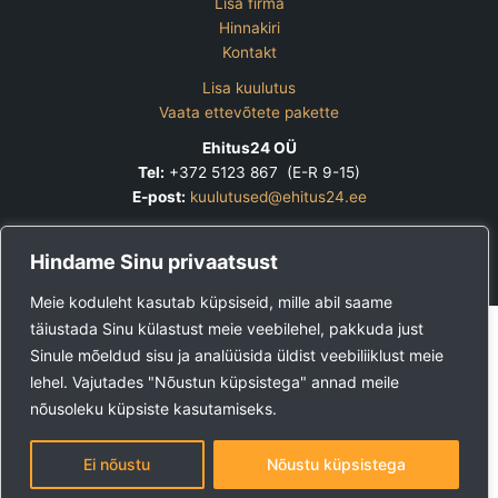
Lisa firma
Hinnakiri
Kontakt
Lisa kuulutus
Vaata ettevõtete pakette
Ehitus24 OÜ
Tel:
+372 5123 867 (E-R 9-15)
E-post:
kuulutused@ehitus24.ee
Copyright © 2026 Ehitus24
Hindame Sinu privaatsust
Meie koduleht kasutab küpsiseid, mille abil saame
täiustada Sinu külastust meie veebilehel, pakkuda just
Sinule mõeldud sisu ja analüüsida üldist veebiliiklust meie
lehel. Vajutades "Nõustun küpsistega" annad meile
nõusoleku küpsiste kasutamiseks.
Ei nõustu
Nõustu küpsistega