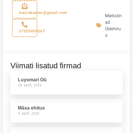
mairokanter@gmail.com
Märksõn
ad:
Üldehitu
37255659247
s
Viimati lisatud firmad
Luysmari Oü
28. aprill, 2026
Mäsa ehitus
4. aprill, 2026