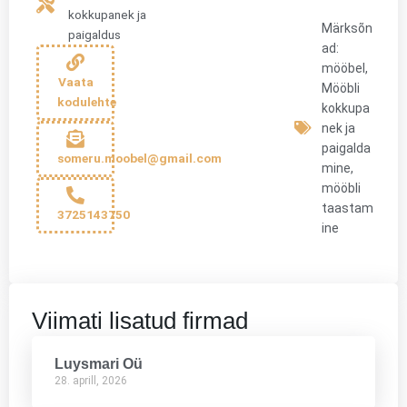
kokkupanek ja
Märksõn
paigaldus
ad:
mööbel
,
Vaata
Mööbli
kodulehte
kokkupa
nek ja
paigalda
someru.moobel@gmail.com
mine
,
mööbli
taastam
3725143750
ine
Viimati lisatud firmad
Luysmari Oü
28. aprill, 2026