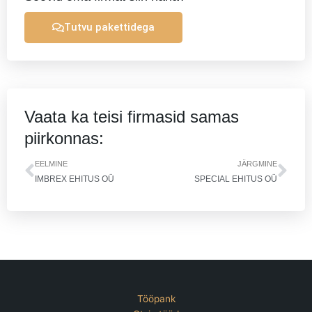
Tutvu pakettidega
Vaata ka teisi firmasid samas
piirkonnas:
Prev
Nex
EELMINE
JÄRGMINE
IMBREX EHITUS OÜ
SPECIAL EHITUS OÜ
Tööpank