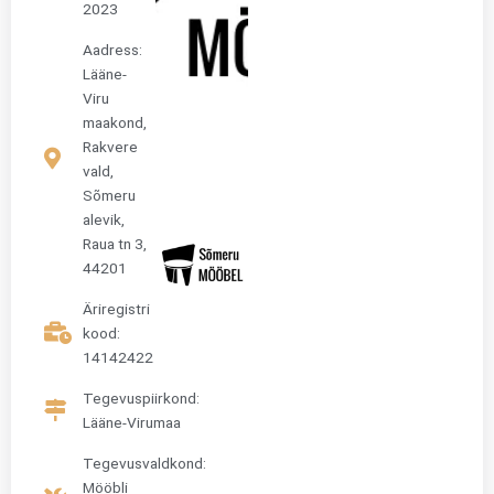
2023
Aadress:
Lääne-
Viru
maakond,
Rakvere
vald,
Sõmeru
alevik,
Raua tn 3,
44201
Äriregistri
kood:
14142422
Tegevuspiirkond:
Lääne-Virumaa
Tegevusvaldkond:
Mööbli