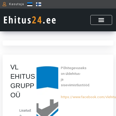
Skip
Kasutaja
to
content
VL
Põhitegevuseks
on üldehitus-
EHITUS
ja
GRUPP
siseviimistlustööd.
OÜ
https://www.facebook.com/vlehit
Lisatud:
2.