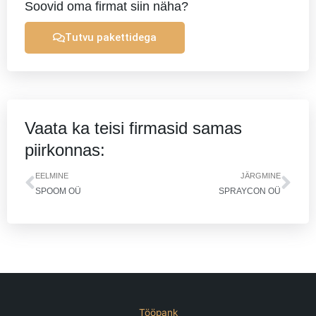
Soovid oma firmat siin näha?
Tutvu pakettidega
Vaata ka teisi firmasid samas
piirkonnas:
Prev
Nex
EELMINE
JÄRGMINE
SPOOM OÜ
SPRAYCON OÜ
Tööpank