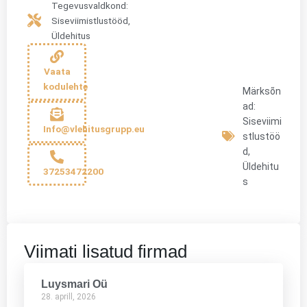
Tegevusvaldkond:
Siseviimistlustööd
,
Üldehitus
Vaata
kodulehte
Märksõn
ad:
Siseviimi
Info@vlehitusgrupp.eu
stlustöö
d
,
Üldehitu
37253472200
s
Viimati lisatud firmad
Luysmari Oü
28. aprill, 2026