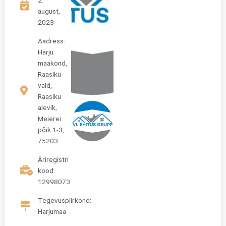
august,
2023
Aadress:
Harju
maakond,
Raasiku
vald,
Raasiku
alevik,
Meierei
põik 1-3,
75203
Äriregistri
kood:
12998073
Tegevuspiirkond:
Harjumaa