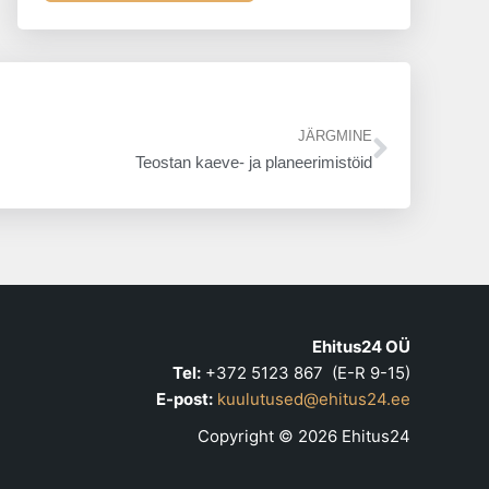
Next
JÄRGMINE
Teostan kaeve- ja planeerimistöid
Ehitus24 OÜ
Tel:
+372 5123 867 (E-R 9-15)
E-post:
kuulutused@ehitus24.ee
Copyright © 2026 Ehitus24