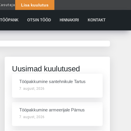
Kasutaja
Lisa kuulutus
Päringud
TÖÖPANK
OTSIN TÖÖD
HINNAKIRI
KONTAKT
Uusimad kuulutused
Tööpakkumine santehnikule Tartus
7. august, 2026
Tööpakkumine armeerijale Pärnus
7. august, 2026