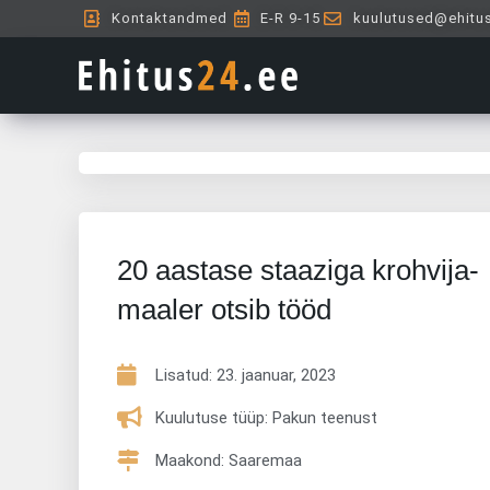
Skip
Kontaktandmed
E-R 9-15
kuulutused@ehitu
to
content
20 aastase staaziga krohvija-
maaler otsib tööd
Lisatud:
23. jaanuar, 2023
Kuulutuse tüüp: Pakun teenust
Maakond: Saaremaa