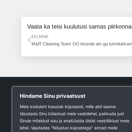
Vaata ka teisi kuulutusi samas piirkonna
Prev
EELMINE
M&R Cleaning Team OÜ teostab atv-ga lumelükkam
Tööpank
Hindame Sinu privaatsust
Otsin tööd
Meie koduleht kasutab küpsiseid, mille abil saame
Kuulutused
täiustada Sinu külastust meie veebilehel, pakkuda just
Firmad ja teenused
Sinule mõeldud sisu ja analüüsida üldist veebiliiklust meie
Ehitustööde päring
lehel. Vajutades "Nõustun küpsistega" annad meile
Ehitusmaterjali päring