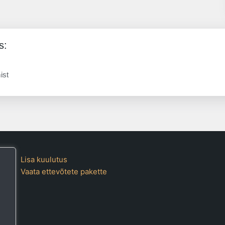
s:
ist
Lisa kuulutus
Vaata ettevõtete pakette