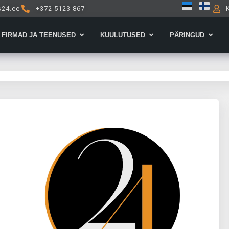
s24.ee
+372 5123 867
Open Firmad ja teenused
Open Kuulutused
Open 
FIRMAD JA TEENUSED
KUULUTUSED
PÄRINGUD