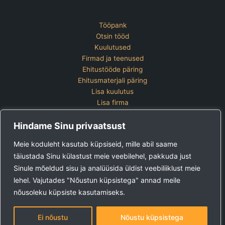
Tööpank
Otsin tööd
Kuulutused
Firmad ja teenused
Ehitustööde päring
Ehitusmaterjali päring
Lisa kuulutus
Lisa firma
Hinnakiri
Hindame Sinu privaatsust
Kontakt
Lisa kuulutus
Meie koduleht kasutab küpsiseid, mille abil saame
Vaata ettevõtete pakette
täiustada Sinu külastust meie veebilehel, pakkuda just
Sinule mõeldud sisu ja analüüsida üldist veebiliiklust meie
Ehitus24 OÜ
Tel:
+372 5123 867 (E-R 9-15)
lehel. Vajutades "Nõustun küpsistega" annad meile
E-post:
kuulutused@ehitus24.ee
nõusoleku küpsiste kasutamiseks.
Copyright © 2026 Ehitus24
Ei nõustu
Nõustu küpsistega