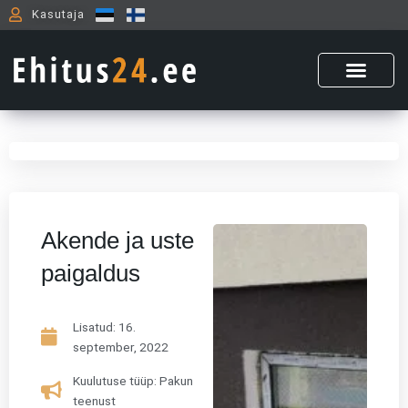
Skip
Kasutaja
to
content
Akende ja uste
paigaldus
Lisatud:
16.
september, 2022
Kuulutuse tüüp: Pakun
teenust