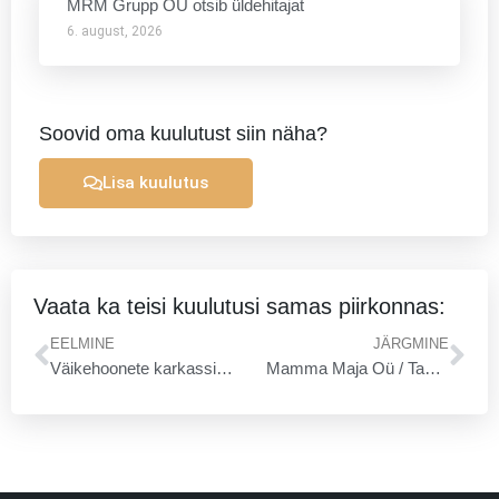
MRM Grupp OÜ otsib üldehitajat
6. august, 2026
Soovid oma kuulutust siin näha?
Lisa kuulutus
Vaata ka teisi kuulutusi samas piirkonnas:
Prev
Ne
EELMINE
JÄRGMINE
Väikehoonete karkassid(sõrestikud) ja ka valmislahendused v.a vundamendid
Mamma Maja Oü / Taavi Mölder