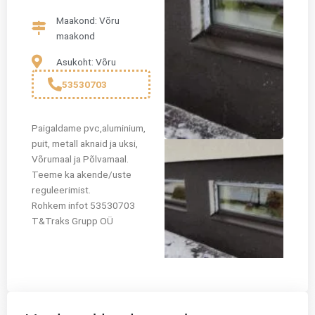
Maakond: Võru
maakond
Asukoht: Võru
53530703
Paigaldame pvc,aluminium,
puit, metall aknaid ja uksi,
Võrumaal ja Põlvamaal.
Teeme ka akende/uste
reguleerimist.
Rohkem infot 53530703
T&Traks Grupp OÜ