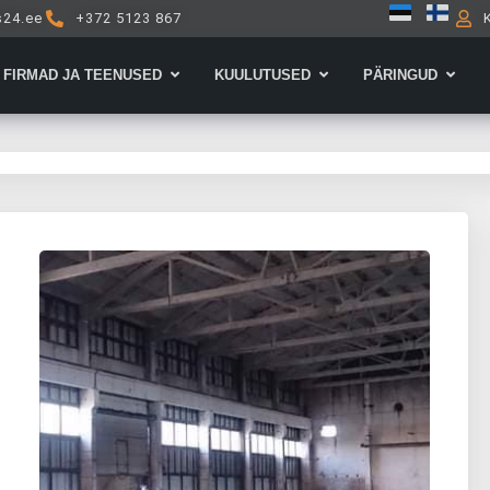
s24.ee
+372 5123 867
Open Firmad ja teenused
Open Kuulutused
Open 
FIRMAD JA TEENUSED
KUULUTUSED
PÄRINGUD