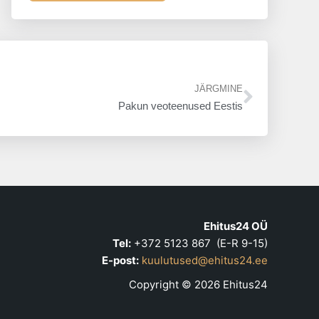
Next
JÄRGMINE
Pakun veoteenused Eestis
Ehitus24 OÜ
Tel:
+372 5123 867 (E-R 9-15)
E-post:
kuulutused@ehitus24.ee
Copyright © 2026 Ehitus24