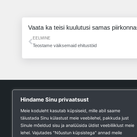
Vaata ka teisi kuulutusi samas piirkonna
Prev
EELMINE
Teostame väiksemaid ehitustöid
Tööpank
Hindame Sinu privaatsust
Otsin tööd
Meie koduleht kasutab küpsiseid, mille abil saame
Kuulutused
täiustada Sinu külastust meie veebilehel, pakkuda just
Firmad ja teenused
Sinule mõeldud sisu ja analüüsida üldist veebiliiklust meie
Ehitustööde päring
lehel. Vajutades "Nõustun küpsistega" annad meile
Ehitusmaterjali päring