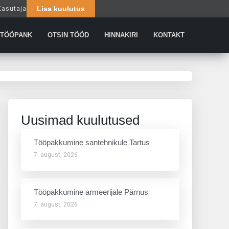
Kasutaja
Lisa kuulutus
Päringud
TÖÖPANK
OTSIN TÖÖD
HINNAKIRI
KONTAKT
Uusimad kuulutused
Tööpakkumine santehnikule Tartus
7. august, 2026
Tööpakkumine armeerijale Pärnus
7. august, 2026