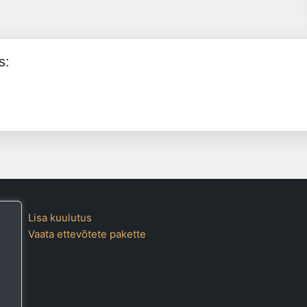
s:
Lisa kuulutus
Vaata ettevõtete pakette