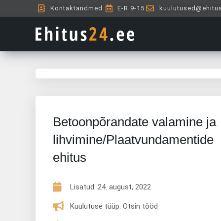
Skip
Kontaktandmed
E-R 9-15
kuulutused@ehitu
to
content
Betoonpõrandate valamine ja
lihvimine/Plaatvundamentide
ehitus
Lisatud:
24. august, 2022
Kuulutuse tüüp: Otsin tööd