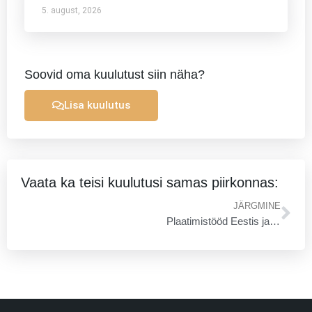
5. august, 2026
Soovid oma kuulutust siin näha?
Lisa kuulutus
Vaata ka teisi kuulutusi samas piirkonnas:
Ne
JÄRGMINE
Plaatimistööd Eestis ja Soomes