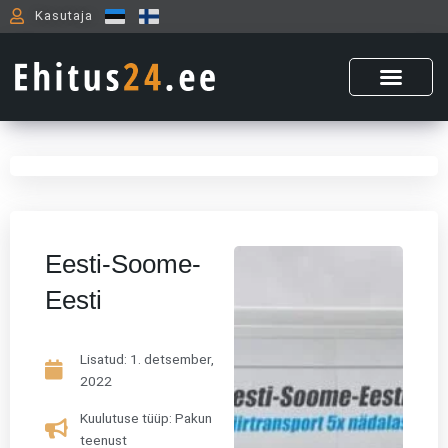
Skip
Kasutaja
to
content
Eesti-Soome-
Eesti
Lisatud:
1. detsember,
2022
Kuulutuse tüüp: Pakun
teenust