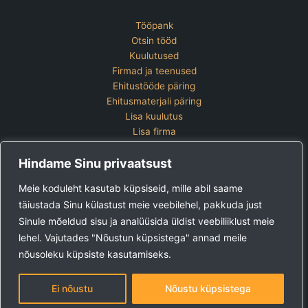
Tööpank
Otsin tööd
Kuulutused
Firmad ja teenused
Ehitustööde päring
Ehitusmaterjali päring
Lisa kuulutus
Lisa firma
Hinnakiri
Hindame Sinu privaatsust
Kontakt
Lisa kuulutus
Meie koduleht kasutab küpsiseid, mille abil saame
Vaata ettevõtete pakette
täiustada Sinu külastust meie veebilehel, pakkuda just
Sinule mõeldud sisu ja analüüsida üldist veebiliiklust meie
Ehitus24 OÜ
Tel:
+372 5123 867 (E-R 9-15)
lehel. Vajutades "Nõustun küpsistega" annad meile
E-post:
kuulutused@ehitus24.ee
nõusoleku küpsiste kasutamiseks.
Copyright © 2026 Ehitus24
Ei nõustu
Nõustu küpsistega