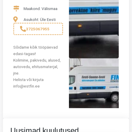
Maakond: Välismaa
Asukoht: Üle Eesti
3725067955
Sõidame kõik tööpäevad
edasi-tagasi!
Kolimine, pakivedu, alused,
autovedu, ehitusmaterjal,
jne.
Helista või kirjuta
info@estfin.ee
Uusimad kuulutused