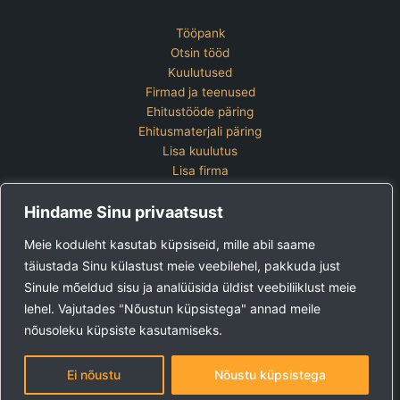
Tööpank
Otsin tööd
Kuulutused
Firmad ja teenused
Ehitustööde päring
Ehitusmaterjali päring
Lisa kuulutus
Lisa firma
Hinnakiri
Hindame Sinu privaatsust
Kontakt
Lisa kuulutus
Meie koduleht kasutab küpsiseid, mille abil saame
Vaata ettevõtete pakette
täiustada Sinu külastust meie veebilehel, pakkuda just
Sinule mõeldud sisu ja analüüsida üldist veebiliiklust meie
Ehitus24 OÜ
Tel:
+372 5123 867 (E-R 9-15)
lehel. Vajutades "Nõustun küpsistega" annad meile
E-post:
kuulutused@ehitus24.ee
nõusoleku küpsiste kasutamiseks.
Copyright © 2026 Ehitus24
Ei nõustu
Nõustu küpsistega