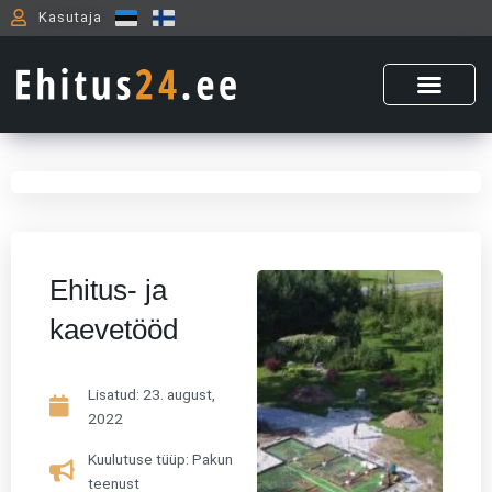
Skip
Kasutaja
to
content
Ehitus- ja
kaevetööd
Lisatud:
23. august,
2022
Kuulutuse tüüp: Pakun
teenust