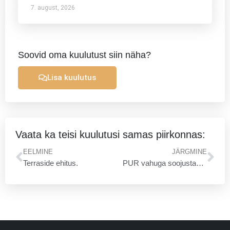
7. august, 2026
Soovid oma kuulutust siin näha?
Lisa kuulutus
Vaata ka teisi kuulutusi samas piirkonnas:
Prev
Ne
EELMINE
JÄRGMINE
Terraside ehitus.
PUR vahuga soojustamine valamis- ja pihustamise meetodil