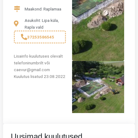
Maakond: Raplamaa
Asukoht: Lipa küla,
Rapla vald
37253586545
Lisainfo kuulutuses olevalt
telefoninumbrilt või
caevur@gmail.com
Kuulutus lisatud 23.08.2022
Uusimad kuulutused