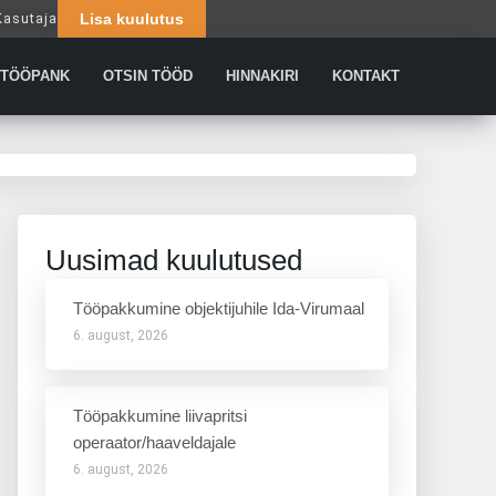
Kasutaja
Lisa kuulutus
Päringud
TÖÖPANK
OTSIN TÖÖD
HINNAKIRI
KONTAKT
Uusimad kuulutused
Tööpakkumine objektijuhile Ida-Virumaal
6. august, 2026
Tööpakkumine liivapritsi
operaator/haaveldajale
6. august, 2026