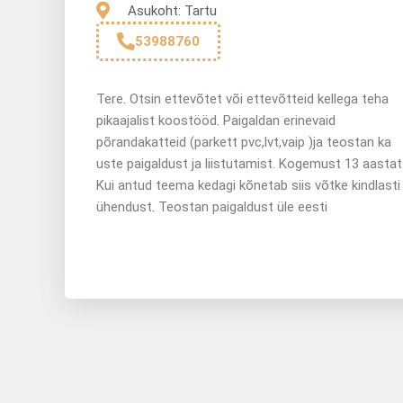
Asukoht: Tartu
53988760
Tere. Otsin ettevõtet või ettevõtteid kellega teha
pikaajalist koostööd. Paigaldan erinevaid
põrandakatteid (parkett pvc,lvt,vaip )ja teostan ka
uste paigaldust ja liistutamist. Kogemust 13 aastat
Kui antud teema kedagi kõnetab siis võtke kindlasti
ühendust. Teostan paigaldust üle eesti