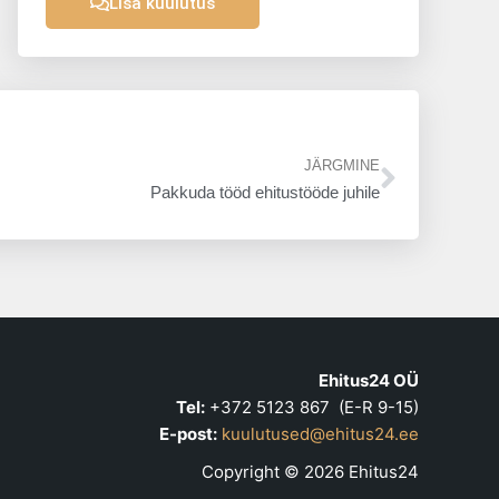
Lisa kuulutus
Next
JÄRGMINE
Pakkuda tööd ehitustööde juhile
Ehitus24 OÜ
Tel:
+372 5123 867 (E-R 9-15)
E-post:
kuulutused@ehitus24.ee
Copyright © 2026 Ehitus24