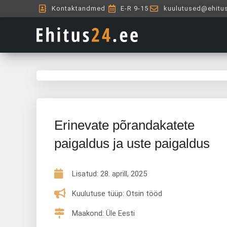
Skip
Kontaktandmed
E-R 9-15
kuulutused@ehitu
to
content
Erinevate põrandakatete
paigaldus ja uste paigaldus
Lisatud:
28. aprill, 2025
Kuulutuse tüüp: Otsin tööd
Maakond: Üle Eesti