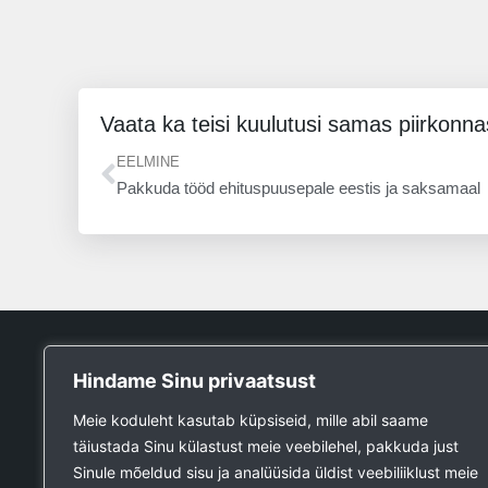
Vaata ka teisi kuulutusi samas piirkonna
Prev
EELMINE
Pakkuda tööd ehituspuusepale eestis ja saksamaal
Tööpank
Hindame Sinu privaatsust
Otsin tööd
Meie koduleht kasutab küpsiseid, mille abil saame
Kuulutused
täiustada Sinu külastust meie veebilehel, pakkuda just
Firmad ja teenused
Sinule mõeldud sisu ja analüüsida üldist veebiliiklust meie
Ehitustööde päring