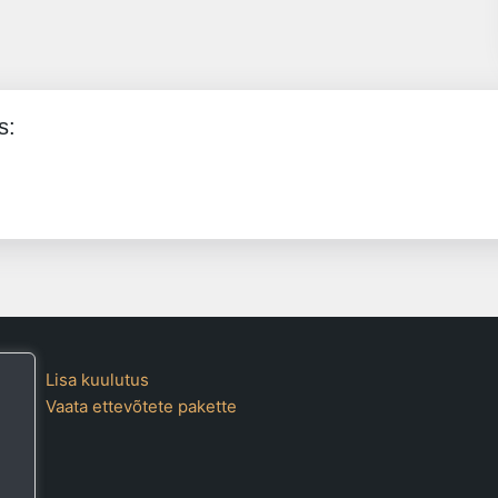
s:
Lisa kuulutus
Vaata ettevõtete pakette