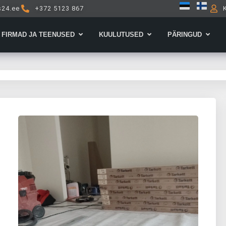
s24.ee
+372 5123 867
Open Firmad ja teenused
Open Kuulutused
Open 
FIRMAD JA TEENUSED
KUULUTUSED
PÄRINGUD