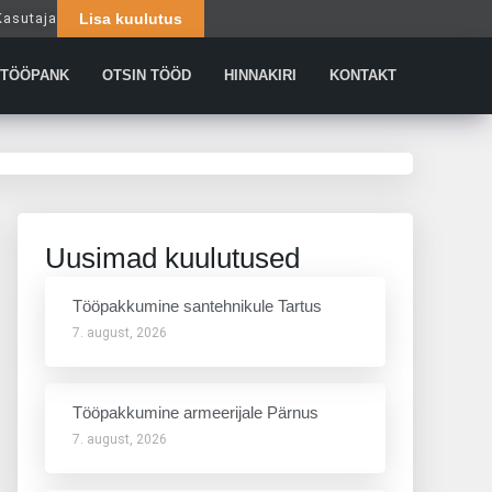
Kasutaja
Lisa kuulutus
Päringud
TÖÖPANK
OTSIN TÖÖD
HINNAKIRI
KONTAKT
Uusimad kuulutused
Tööpakkumine santehnikule Tartus
7. august, 2026
Tööpakkumine armeerijale Pärnus
7. august, 2026