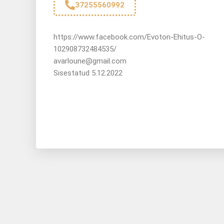
37255560992
https://www.facebook.com/Evoton-Ehitus-O-
102908732484535/
avarloune@gmail.com
Sisestatud 5.12.2022