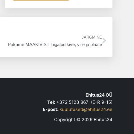
Next
JÄRGMINE
Pakume MAAKIVIST lõigatud kive, viile ja plaate
Ehitus24 OÜ
Tel:
+372 5123 867 (E-R 9-15)
E-post:
kuulutused@ehitus24.ee
Copyright © 2026 Ehitus24