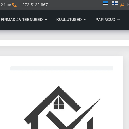
s24.ee
+372 5123 867
Open Firmad ja teenused
Open Kuulutused
Open 
FIRMAD JA TEENUSED
KUULUTUSED
PÄRINGUD