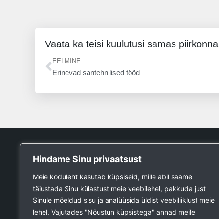
Vaata ka teisi kuulutusi samas piirkonna
Prev
EELMINE
Erinevad santehnilised tööd
Tööpank
Hindame Sinu privaatsust
Otsin tööd
Meie koduleht kasutab küpsiseid, mille abil saame
Kuulutused
täiustada Sinu külastust meie veebilehel, pakkuda just
Firmad ja teenused
Sinule mõeldud sisu ja analüüsida üldist veebiliiklust meie
Ehitustööde päring
lehel. Vajutades "Nõustun küpsistega" annad meile
Ehitusmaterjali päring