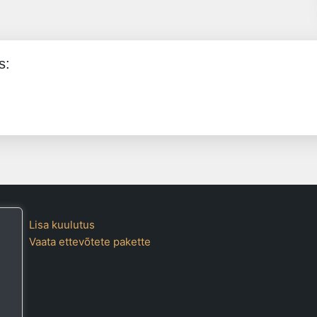
s:
Lisa kuulutus
Vaata ettevõtete pakette