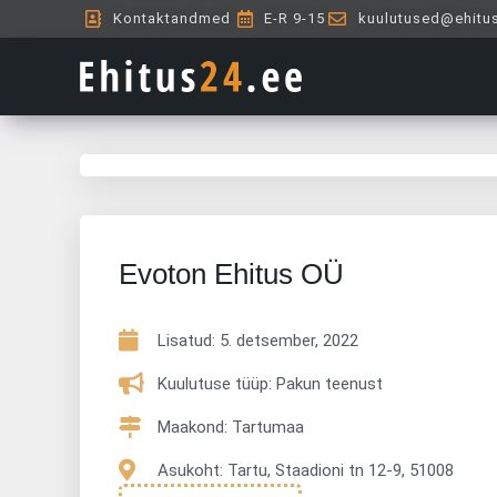
Skip
Kontaktandmed
E-R 9-15
kuulutused@ehitu
to
content
Evoton Ehitus OÜ
Lisatud:
5. detsember, 2022
Kuulutuse tüüp: Pakun teenust
Maakond: Tartumaa
Asukoht: Tartu, Staadioni tn 12-9, 51008