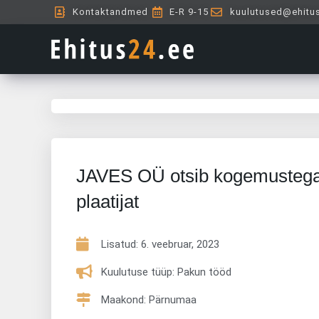
Skip
Kontaktandmed
E-R 9-15
kuulutused@ehitu
to
content
JAVES OÜ otsib kogemusteg
plaatijat
Lisatud:
6. veebruar, 2023
Kuulutuse tüüp: Pakun tööd
Maakond: Pärnumaa