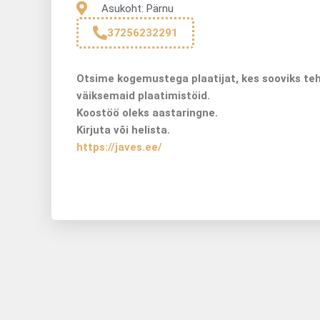
Asukoht: Pärnu
37256232291
Otsime kogemustega plaatijat, kes sooviks te
väiksemaid plaatimistöid.
Koostöö oleks aastaringne.
Kirjuta või helista.
https://javes.ee/