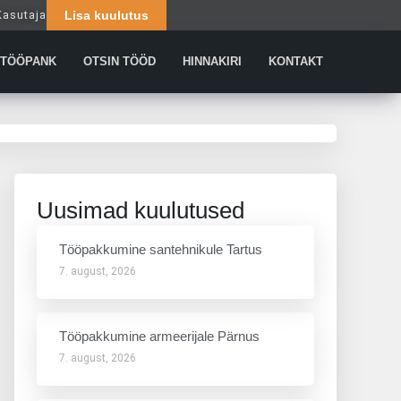
Kasutaja
Lisa kuulutus
Päringud
TÖÖPANK
OTSIN TÖÖD
HINNAKIRI
KONTAKT
Uusimad kuulutused
Tööpakkumine santehnikule Tartus
7. august, 2026
Tööpakkumine armeerijale Pärnus
7. august, 2026