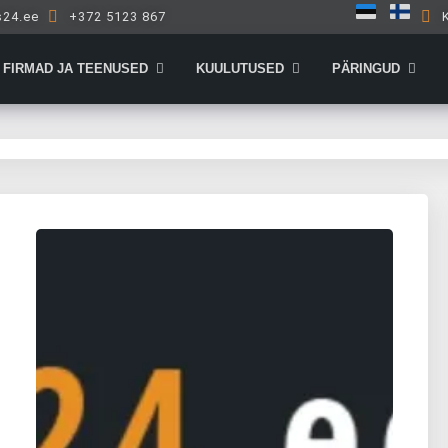
s24.ee
+372 5123 867
Open Firmad ja teenused
Open Kuulutused
Open 
FIRMAD JA TEENUSED
KUULUTUSED
PÄRINGUD