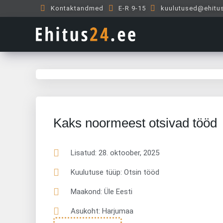
Skip
Kontaktandmed
E-R 9-15
kuulutused@ehitu
to
content
Kaks noormeest otsivad tööd
Lisatud:
28. oktoober, 2025
Kuulutuse tüüp: Otsin tööd
Maakond: Üle Eesti
Asukoht: Harjumaa