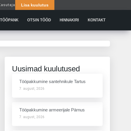
Kasutaja
Lisa kuulutus
Päringud
TÖÖPANK
OTSIN TÖÖD
HINNAKIRI
KONTAKT
Uusimad kuulutused
Tööpakkumine santehnikule Tartus
7. august, 2026
Tööpakkumine armeerijale Pärnus
7. august, 2026