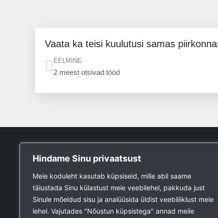
Vaata ka teisi kuulutusi samas piirkonna
Prev
EELMINE
2 meest otsivad tööd
Tööpank
Hindame Sinu privaatsust
Otsin tööd
Meie koduleht kasutab küpsiseid, mille abil saame
Kuulutused
täiustada Sinu külastust meie veebilehel, pakkuda just
Firmad ja teenused
Sinule mõeldud sisu ja analüüsida üldist veebiliiklust meie
Ehitustööde päring
lehel. Vajutades "Nõustun küpsistega" annad meile
Ehitusmaterjali päring