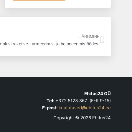
Next
JÄRGMINE
malusi raketise-, armeerimis- ja betoneerimistöödes.
Ehitus24 OÜ
Tel:
+372 5123 867 (E-R 9-15)
E-post:
kuulutused@ehitus24.ee
Copyright © 2026 Ehitus24