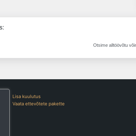
s:
Otsime alltöövõtu või
Lisa kuulutus
Vaata ettevõtete pakette