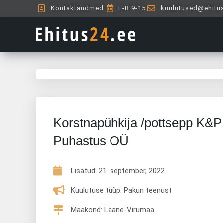
Skip
Kontaktandmed
E-R 9-15
kuulutused@ehitu
to
content
Korstnapühkija /pottsepp K&P
Puhastus OÜ
Lisatud:
21. september, 2022
Kuulutuse tüüp: Pakun teenust
Maakond: Lääne-Virumaa