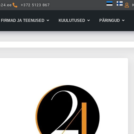
s24.ee
+372 5123 867
Open Firmad ja teenused
Open Kuulutused
Open 
FIRMAD JA TEENUSED
KUULUTUSED
PÄRINGUD