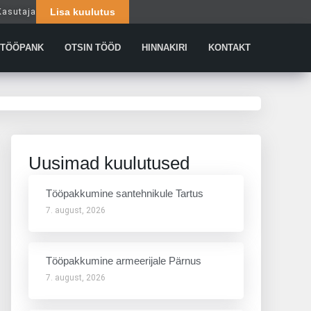
Kasutaja
Lisa kuulutus
Päringud
TÖÖPANK
OTSIN TÖÖD
HINNAKIRI
KONTAKT
Uusimad kuulutused
Tööpakkumine santehnikule Tartus
7. august, 2026
Tööpakkumine armeerijale Pärnus
7. august, 2026