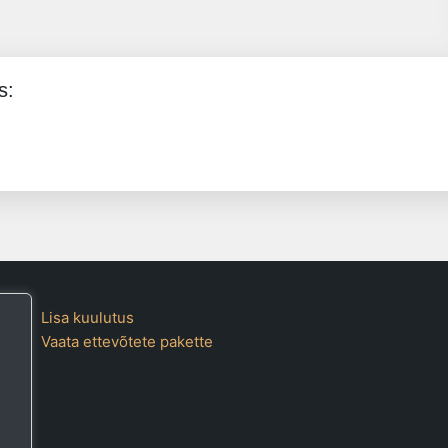
s:
Lisa kuulutus
Vaata ettevõtete pakette