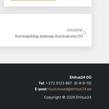
Next
JÄRGMINE
Korstnapühkija /pottsepp Korstnakunst OÜ
Ehitus24 OÜ
Tel:
+372 5123 867 (E-R 9-15)
E-post:
kuulutused@ehitus24.ee
Copyright © 2026 Ehitus24