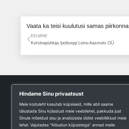
Vaata ka teisi kuulutusi samas piirkonna
Prev
EELMINE
Korstnapühkija /pottsepp Leino Aasmets OÜ
Tööpank
Hindame Sinu privaatsust
Otsin tööd
Meie koduleht kasutab küpsiseid, mille abil saame
Kuulutused
täiustada Sinu külastust meie veebilehel, pakkuda just
Firmad ja teenused
Sinule mõeldud sisu ja analüüsida üldist veebiliiklust meie
Ehitustööde päring
lehel. Vajutades "Nõustun küpsistega" annad meile
Ehitusmaterjali päring