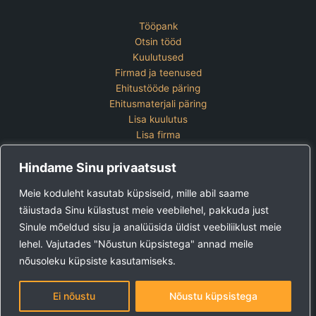
Tööpank
Otsin tööd
Kuulutused
Firmad ja teenused
Ehitustööde päring
Ehitusmaterjali päring
Lisa kuulutus
Lisa firma
Hinnakiri
Hindame Sinu privaatsust
Kontakt
Lisa kuulutus
Meie koduleht kasutab küpsiseid, mille abil saame
Vaata ettevõtete pakette
täiustada Sinu külastust meie veebilehel, pakkuda just
Sinule mõeldud sisu ja analüüsida üldist veebiliiklust meie
Ehitus24 OÜ
Tel:
+372 5123 867 (E-R 9-15)
lehel. Vajutades "Nõustun küpsistega" annad meile
E-post:
kuulutused@ehitus24.ee
nõusoleku küpsiste kasutamiseks.
Copyright © 2026 Ehitus24
Ei nõustu
Nõustu küpsistega