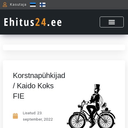
Skip
Kasutaja
to
content
Korstnapühkijad
/ Kaido Koks
FIE
Lisatud:
23.
september, 2022