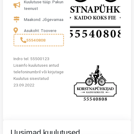
Kuulutuse tüüp: Pakun
teenust
Maakond: Jõgevamaa
Asukoht: Toovere
55540808
Indro tel. 55500123
Lisainfo kuulutuses antud
telefoninumbril või kirjutage
Kuulutus sisestatud
23.09.2022
Uusimad kuulutused