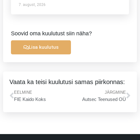
7. august, 2026
Soovid oma kuulutust siin näha?
Lisa kuulutus
Vaata ka teisi kuulutusi samas piirkonnas:
Prev
Ne
EELMINE
JÄRGMINE
FIE Kaido Koks
Autsec Teenused OÜ