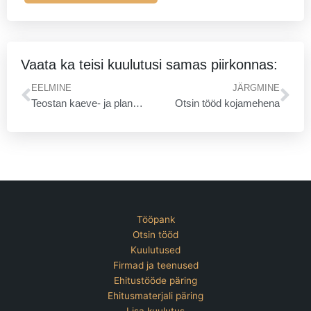
Vaata ka teisi kuulutusi samas piirkonnas:
Prev
Ne
EELMINE
JÄRGMINE
Teostan kaeve- ja planeerimistöid
Otsin tööd kojamehena
Tööpank
Otsin tööd
Kuulutused
Firmad ja teenused
Ehitustööde päring
Ehitusmaterjali päring