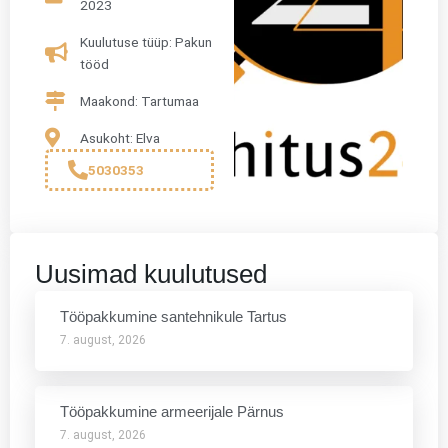
2023
Kuulutuse tüüp: Pakun
tööd
Maakond: Tartumaa
Asukoht: Elva
5030353
Uusimad kuulutused
Tööpakkumine santehnikule Tartus
7. august, 2026
Tööpakkumine armeerijale Pärnus
7. august, 2026