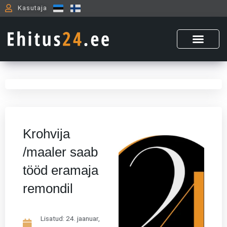
Skip
Kasutaja
to
content
Krohvija
/maaler saab
tööd eramaja
remondil
Lisatud:
24. jaanuar,