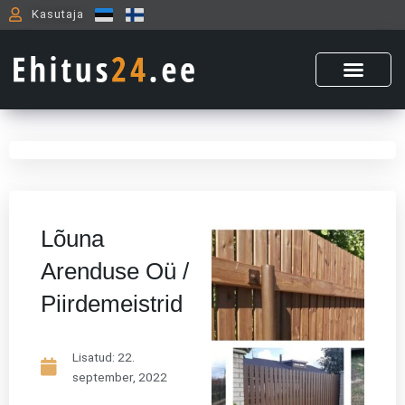
Skip
Kasutaja
to
content
Lõuna
Arenduse Oü /
Piirdemeistrid
Lisatud:
22.
september, 2022