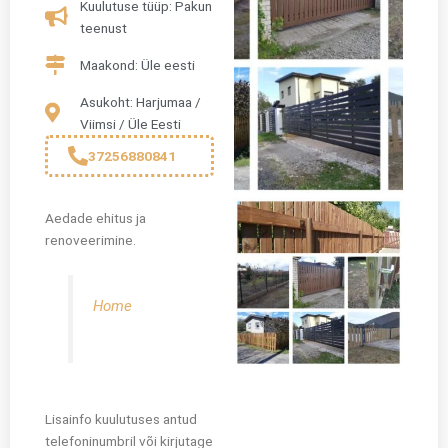
Kuulutuse tüüp: Pakun
teenust
Maakond: Üle eesti
Asukoht: Harjumaa /
Viimsi / Üle Eesti
37256880841
Aedade ehitus ja
renoveerimine.
Home
Lisainfo kuulutuses antud
telefoninumbril või kirjutage