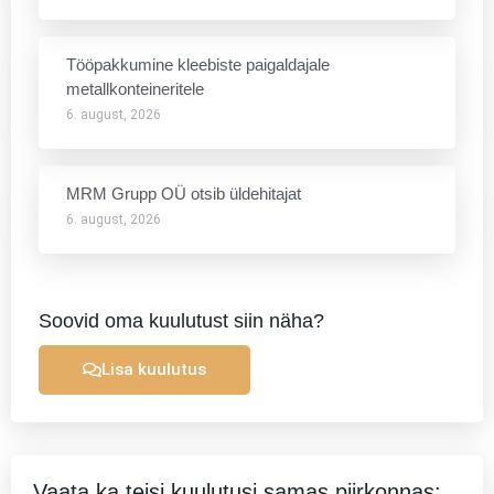
Tööpakkumine kleebiste paigaldajale
metallkonteineritele
6. august, 2026
MRM Grupp OÜ otsib üldehitajat
6. august, 2026
Soovid oma kuulutust siin näha?
Lisa kuulutus
Vaata ka teisi kuulutusi samas piirkonnas: