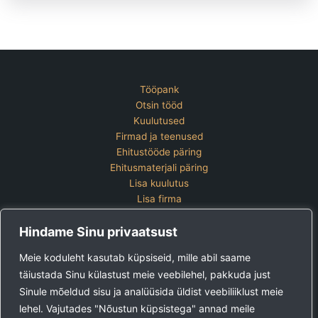
Tööpank
Otsin tööd
Kuulutused
Firmad ja teenused
Ehitustööde päring
Ehitusmaterjali päring
Lisa kuulutus
Lisa firma
Hinnakiri
Hindame Sinu privaatsust
Kontakt
Lisa kuulutus
Meie koduleht kasutab küpsiseid, mille abil saame
Vaata ettevõtete pakette
täiustada Sinu külastust meie veebilehel, pakkuda just
Sinule mõeldud sisu ja analüüsida üldist veebiliiklust meie
Ehitus24 OÜ
Tel:
+372 5123 867 (E-R 9-15)
lehel. Vajutades "Nõustun küpsistega" annad meile