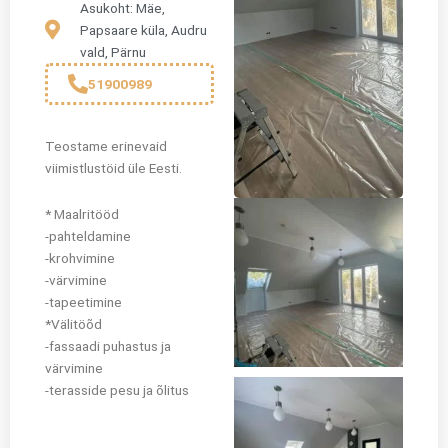
Asukoht: Mäe,
Papsaare küla, Audru
vald, Pärnu
51900989
Teostame erinevaid
viimistlustöid üle Eesti.
* Maalritööd
-pahteldamine
-krohvimine
-värvimine
-tapeetimine
*Välitöõd
-fassaadi puhastus ja
värvimine
-terasside pesu ja õlitus