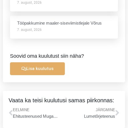
7. august, 2026
Tööpakkumine maaler-siseviimistlejale Võrus
7. august, 2026
Soovid oma kuulutust siin näha?
Lisa kuulutus
Vaata ka teisi kuulutusi samas piirkonnas:
Prev
Ne
EELMINE
JÄRGMINE
Ehitusteenused Mugav Ehituselt
Lumetõrjeteenus