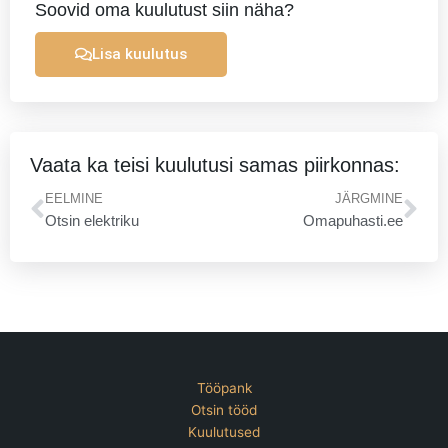
Soovid oma kuulutust siin näha?
Lisa kuulutus
Vaata ka teisi kuulutusi samas piirkonnas:
Prev
Ne
EELMINE
JÄRGMINE
Otsin elektriku
Omapuhasti.ee
Tööpank
Otsin tööd
Kuulutused