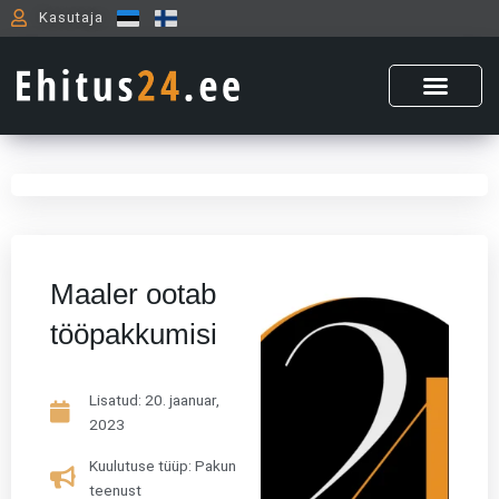
Skip
Kasutaja
to
content
Maaler ootab
tööpakkumisi
Lisatud:
20. jaanuar,
2023
Kuulutuse tüüp: Pakun
teenust