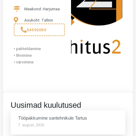
Maakond: Harjumaa
Asukoht: Tallinn
54592050
• pahteldamine
• lihvimine
• värvimine
Uusimad kuulutused
Tööpakkumine santehnikule Tartus
7. august, 2026