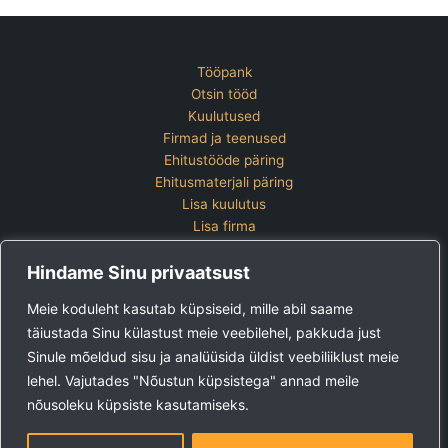
Tööpank
Otsin tööd
Kuulutused
Firmad ja teenused
Ehitustööde päring
Ehitusmaterjali päring
Lisa kuulutus
Lisa firma
Hinnakiri
Hindame Sinu privaatsust
Kontakt
Lisa kuulutus
Meie koduleht kasutab küpsiseid, mille abil saame
Vaata ettevõtete pakette
täiustada Sinu külastust meie veebilehel, pakkuda just
Sinule mõeldud sisu ja analüüsida üldist veebiliiklust meie
Ehitus24 OÜ
Tel:
+372 5123 867 (E-R 9-15)
lehel. Vajutades "Nõustun küpsistega" annad meile
E-post:
kuulutused@ehitus24.ee
nõusoleku küpsiste kasutamiseks.
Copyright © 2026 Ehitus24