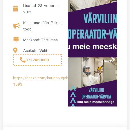
Lisatud:
23. veebruar,
2023
Kuulutuse tüüp: Pakun
tööd
Maakond: Tartumaa
Asukoht: Vahi
3727468800
https://hanza.com/karjaar/#job-
1593