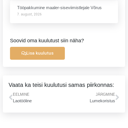
Tööpakkumine maaler-siseviimistlejale Võrus
7. august, 2026
Soovid oma kuulutust siin näha?
Lisa kuulutus
Vaata ka teisi kuulutusi samas piirkonnas:
Prev
Ne
EELMINE
JÄRGMINE
Laotööline
Lumekoristus