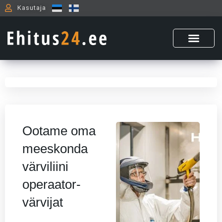
Skip
Kasutaja
to
content
Ootame oma
meeskonda
värviliini
operaator-
värvijat