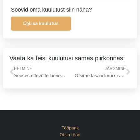
Soovid oma kuulutust siin näha?
Lisa kuulutus
Vaata ka teisi kuulutusi samas piirkonnas:
Prev
Ne
EELMINE
JÄRGMINE
Seoses ettevõtte laenemisega,otsime uut kullerit meie meeskonda Jõhvi linnast
Otsime fasaadi või sissetööd ehitusel
Tööpank
Otsin tööd