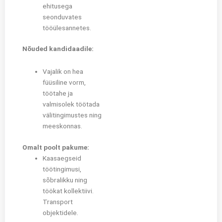
ehitusega
seonduvates
tööülesannetes.
Nõuded kandidaadile:
Vajalik on hea
füüsiline vorm,
töötahe ja
valmisolek töötada
välitingimustes ning
meeskonnas.
Omalt poolt pakume:
Kaasaegseid
töötingimusi,
sõbralikku ning
töökat kollektiivi.
Transport
objektidele.