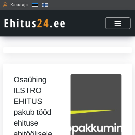
Skip
Kasutaja
to
content
Osaühing
ILSTRO
EHITUS
pakub tööd
ehituse
abitöölisele