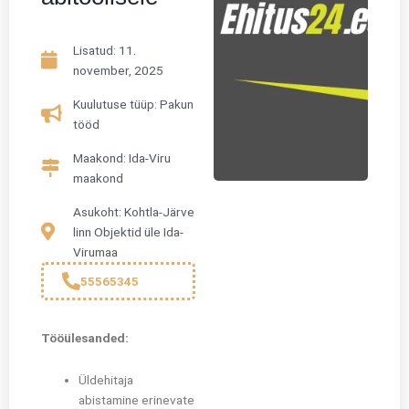
Lisatud:
11.
november, 2025
Kuulutuse tüüp: Pakun
tööd
Maakond: Ida-Viru
maakond
Asukoht: Kohtla-Järve
linn Objektid üle Ida-
Virumaa
55565345
Tööülesanded:
Üldehitaja
abistamine erinevate