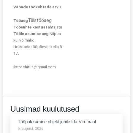
Vabade töökohtade arv
3
Täistööaeg
Tööaeg
Töösuhte kestus
Tähtajatu
Tööle asumise aeg
Niipea
kui võimalik
Helistada tööpäeviti kella 8-
17.
ilstroehitus@gmail.com
Uusimad kuulutused
Tööpakkumine objektijuhile Ida-Virumaal
6. august, 2026