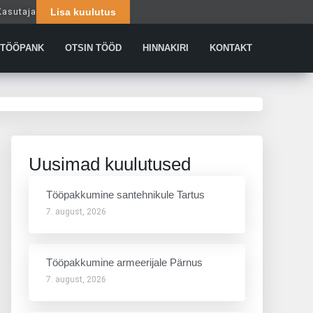
Kasutaja
Lisa kuulutus
Päringud
TÖÖPANK
OTSIN TÖÖD
HINNAKIRI
KONTAKT
Uusimad kuulutused
Tööpakkumine santehnikule Tartus
7. august, 2026
Tööpakkumine armeerijale Pärnus
7. august, 2026