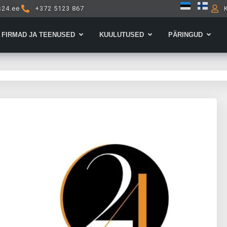
s24.ee
+372 5123 867
Open Firmad ja teenused
Open Kuulutused
Open 
FIRMAD JA TEENUSED
KUULUTUSED
PÄRINGUD