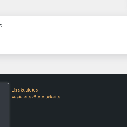
s:
Lisa kuulutus
Vaata ettevõtete pakette