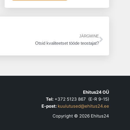
Next
JÄRGMINE
Otsid kvaliteetset tööde teostajat?
Ehitus24 OÜ
Tel:
+372 5123 867 (E-R 9-15)
E-post:
kuulutused@ehitus24.ee
Copyright © 2026 Ehitus24