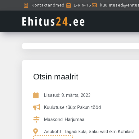
Skip
Kontaktandmed
E-R 9-15
kuulutused@ehitu
to
content
Otsin maalrit
Lisatud:
8. märts, 2023
Kuulutuse tüüp: Pakun tööd
Maakond: Harjumaa
Asukoht: Tagadi küla, Saku vald7km Kohilast