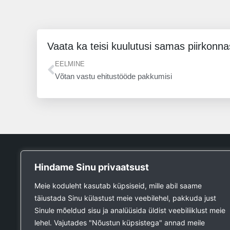
Vaata ka teisi kuulutusi samas piirkonna
Prev
EELMINE
Võtan vastu ehitustööde pakkumisi
Tööpank
Hindame Sinu privaatsust
Otsin tööd
Meie koduleht kasutab küpsiseid, mille abil saame
Kuulutused
täiustada Sinu külastust meie veebilehel, pakkuda just
Firmad ja teenused
Sinule mõeldud sisu ja analüüsida üldist veebiliiklust meie
Ehitustööde päring
lehel. Vajutades "Nõustun küpsistega" annad meile
Ehitusmaterjali päring