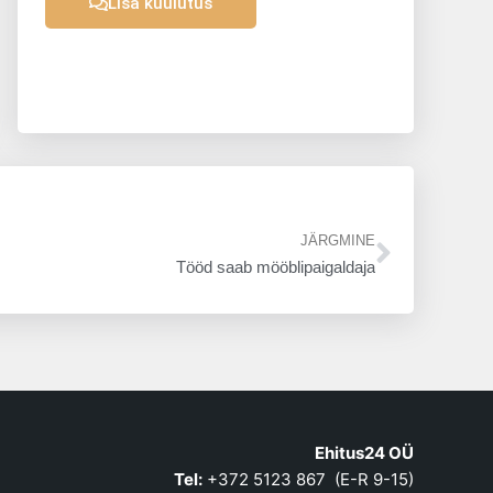
Lisa kuulutus
Next
JÄRGMINE
Tööd saab mööblipaigaldaja
Ehitus24 OÜ
Tel:
+372 5123 867 (E-R 9-15)