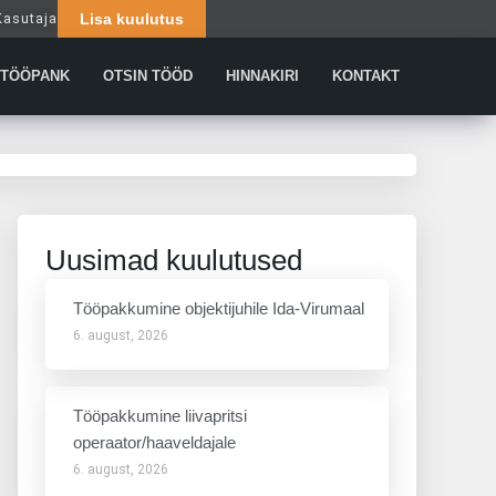
Kasutaja
Lisa kuulutus
Päringud
TÖÖPANK
OTSIN TÖÖD
HINNAKIRI
KONTAKT
Uusimad kuulutused
Tööpakkumine objektijuhile Ida-Virumaal
6. august, 2026
Tööpakkumine liivapritsi
operaator/haaveldajale
6. august, 2026