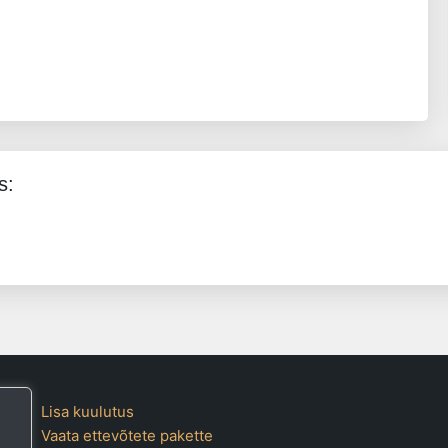
s:
Lisa kuulutus
Vaata ettevõtete pakette