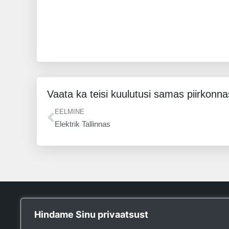
Vaata ka teisi kuulutusi samas piirkonna
Prev
EELMINE
Elektrik Tallinnas
Tööpank
Hindame Sinu privaatsust
Otsin tööd