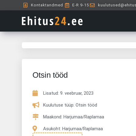
Skip
Kontaktandmed
E-R 9-15
kuulutused@ehitu
to
content
Otsin tööd
Lisatud:
9. veebruar, 2023
Kuulutuse tüüp: Otsin tööd
Maakond: Harjumaa/Raplamaa
Asukoht: Harjumaa/Raplamaa