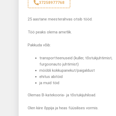
37258977768
25 aastane meesterahvas otsib tööd.
Töö peaks olema ametlik.
Pakkuda võib:
transportteenuseid (kuller, tõstukjuhtimist,
furgoonauto juhtimist)
mööbli kokkupanekut/paigaldust
ehitus abitöid
ja muid töid
Olemas B-katekooria- ja tõstukijuhiload.
Olen kiire õppija ja heas füüsilises vormis.