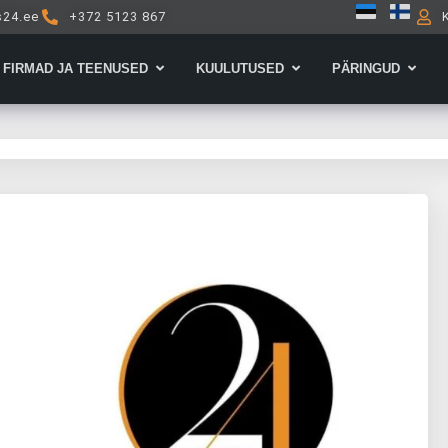
s24.ee
+372 5123 867
Open Firmad ja teenused
Open Kuulutused
Open 
FIRMAD JA TEENUSED
KUULUTUSED
PÄRINGUD