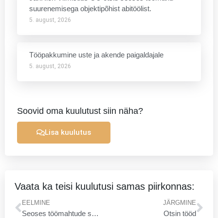
suurenemisega objektipõhist abitöölist.
5. august, 2026
Tööpakkumine uste ja akende paigaldajale
5. august, 2026
Soovid oma kuulutust siin näha?
Lisa kuulutus
Vaata ka teisi kuulutusi samas piirkonnas:
Prev
Ne
EELMINE
JÄRGMINE
Seoses töömahtude suurenemisega otsime oma meeskonda kogemustega plaatijaid.
Otsin tööd