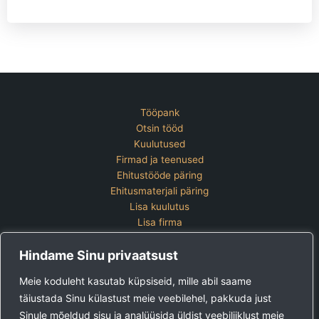
Tööpank
Otsin tööd
Kuulutused
Firmad ja teenused
Ehitustööde päring
Ehitusmaterjali päring
Lisa kuulutus
Lisa firma
Hinnakiri
Hindame Sinu privaatsust
Kontakt
Lisa kuulutus
Meie koduleht kasutab küpsiseid, mille abil saame
Vaata ettevõtete pakette
täiustada Sinu külastust meie veebilehel, pakkuda just
Sinule mõeldud sisu ja analüüsida üldist veebiliiklust meie
Ehitus24 OÜ