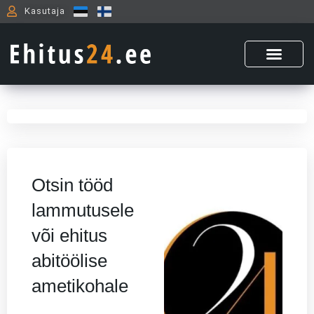
Skip
Kasutaja
to
content
Otsin tööd
lammutusele
või ehitus
abitöölise
ametikohale