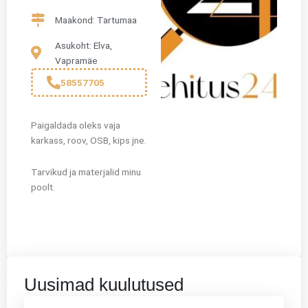
Maakond: Tartumaa
Asukoht: Elva,
Vapramäe
58557705
Paigaldada oleks vaja
karkass, roov, OSB, kips jne.
Tarvikud ja materjalid minu
poolt.
Uusimad kuulutused