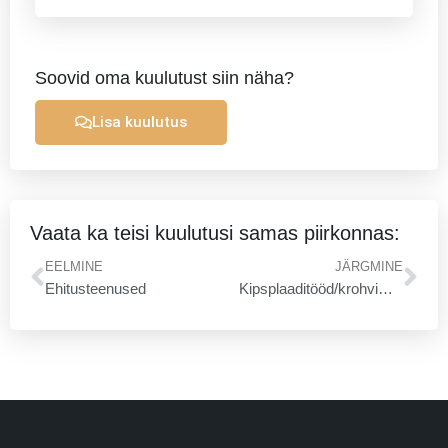
Soovid oma kuulutust siin näha?
Lisa kuulutus
Vaata ka teisi kuulutusi samas piirkonnas:
Prev
Ne
EELMINE
JÄRGMINE
Ehitusteenused
Kipsplaaditööd/krohvimistööd/maalritööd/sise- ja välisviimistlus