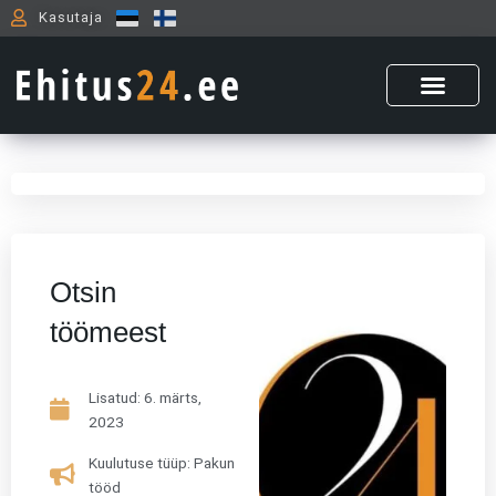
Skip
Kasutaja
to
content
Otsin
töömeest
Lisatud:
6. märts,
2023
Kuulutuse tüüp: Pakun
tööd