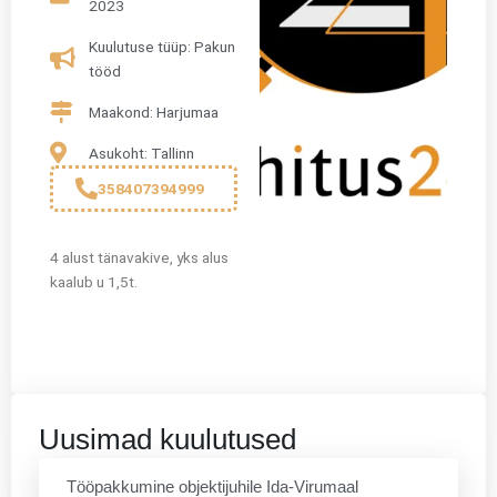
2023
Kuulutuse tüüp: Pakun
tööd
Maakond: Harjumaa
Asukoht: Tallinn
358407394999
4 alust tänavakive, yks alus
kaalub u 1,5t.
Uusimad kuulutused
Tööpakkumine objektijuhile Ida-Virumaal