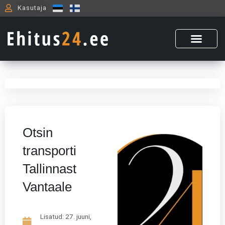
Skip
Kasutaja
to
content
Otsin
transporti
Tallinnast
Vantaale
Lisatud:
27. juuni,