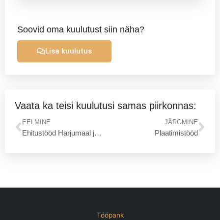
Soovid oma kuulutust siin näha?
Lisa kuulutus
Vaata ka teisi kuulutusi samas piirkonnas:
Prev
Ne
EELMINE
JÄRGMINE
Ehitustööd Harjumaal ja Lääne-Virumaal
Plaatimistööd
Tööpank