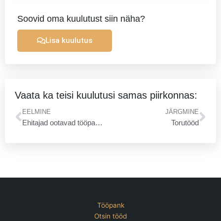
Soovid oma kuulutust siin näha?
Lisa kuulutus
Vaata ka teisi kuulutusi samas piirkonnas:
Prev
Ne
EELMINE
JÄRGMINE
Ehitajad ootavad tööpakkumisi
Torutööd
Tööpank
Otsin tööd