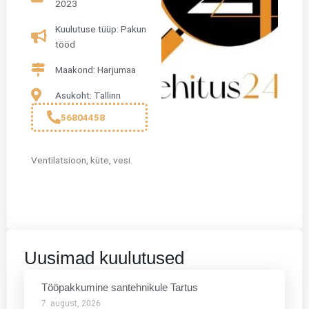
2023
Kuulutuse tüüp: Pakun
tööd
Maakond: Harjumaa
Asukoht: Tallinn
56804458
Ventilatsioon, küte, vesi.
Uusimad kuulutused
Tööpakkumine santehnikule Tartus
7. august, 2026