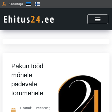
Skip
Kasutaja
to
content
Pakun tööd
mõnele
pädevale
torumehele
Lisatud:
8. veebruar,