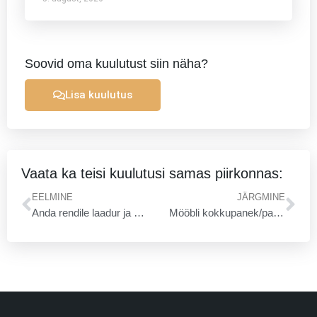
Soovid oma kuulutust siin näha?
Lisa kuulutus
Vaata ka teisi kuulutusi samas piirkonnas:
Prev
Ne
EELMINE
JÄRGMINE
Anda rendile laadur ja ekskavaator
Mööbli kokkupanek/paigaldus/LIRE OÜ