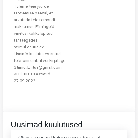
Tuleme teie juurde
taotlemise päeval, et
arvutada teie remondi
maksumus. Ei mingeid
viivitusi kokkulepitud
tähtaegades.
stiimul-ehitus.ee
Lisainfo kuulutuses antud
telefoninumbril või kirjutage
Stiimul.Ehitus@gmail.com
Kuulutus sisestatud
27.09.2022
Uusimad kuulutused
Otsime kogenud katusetööde alltöövõtjat