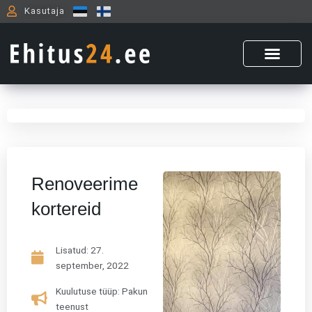
Skip
Kasutaja
to
content
Renoveerime
kortereid
Lisatud:
27.
september, 2022
Kuulutuse tüüp: Pakun
teenust