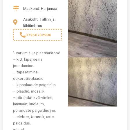
Maakond: Harjumaa
Asukoht: Tallinn ja
lähiümbrus
37256732996
‘- värvimis- ja plaatimistööd
– kitt, kips, seina
joondamine
– tapeetimine,
dekoratiivplaadid
– kipsplaatide paigaldus
– plaadid, mosaiik
– põrandate värvimine,
laminaat, linoleum,
põrandate paigaldus jne.
– elekter, torustik, uste
paigaldus.
– laed