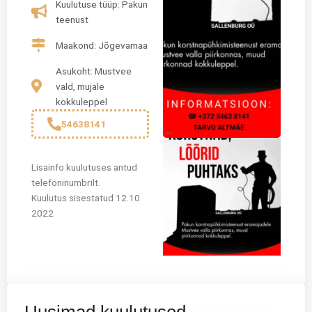
Kuulutuse tüüp: Pakun
teenust
Maakond: Jõgevamaa
Asukoht: Mustvee
vald, mujale
kokkuleppel
54638141
Lisainfo kuulutuses antud
telefoninumbrilt.
Kuulutus sisestatud 12.10
2022
Uusimad kuulutused