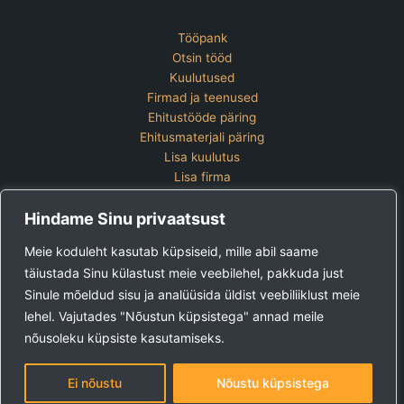
Tööpank
Otsin tööd
Kuulutused
Firmad ja teenused
Ehitustööde päring
Ehitusmaterjali päring
Lisa kuulutus
Lisa firma
Hinnakiri
Hindame Sinu privaatsust
Kontakt
Lisa kuulutus
Meie koduleht kasutab küpsiseid, mille abil saame
Vaata ettevõtete pakette
täiustada Sinu külastust meie veebilehel, pakkuda just
Sinule mõeldud sisu ja analüüsida üldist veebiliiklust meie
Ehitus24 OÜ
Tel:
+372 5123 867 (E-R 9-15)
lehel. Vajutades "Nõustun küpsistega" annad meile
E-post:
kuulutused@ehitus24.ee
nõusoleku küpsiste kasutamiseks.
Copyright © 2026 Ehitus24
Ei nõustu
Nõustu küpsistega