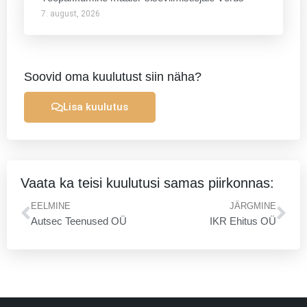
7. august, 2026
Soovid oma kuulutust siin näha?
Lisa kuulutus
Vaata ka teisi kuulutusi samas piirkonnas:
Prev
Ne
EELMINE
JÄRGMINE
Autsec Teenused OÜ
IKR Ehitus OÜ