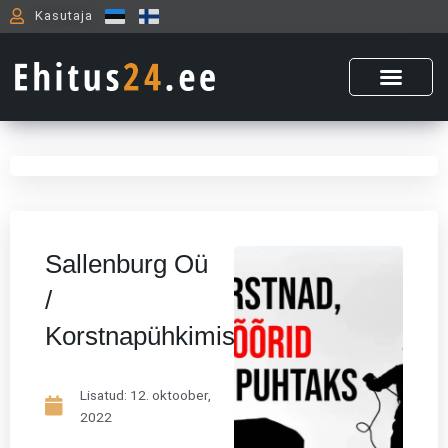
Skip
Kasutaja
to
content
Sallenburg Oü
/
Korstnapühkimisteenus
Lisatud:
12. oktoober,
2022