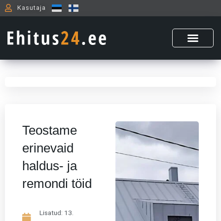
Skip
Kasutaja
to
content
Teostame
erinevaid
haldus- ja
remondi töid
Lisatud:
13.