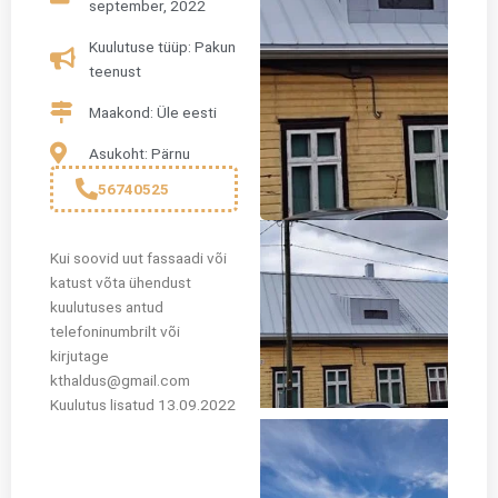
september, 2022
Kuulutuse tüüp: Pakun
teenust
Maakond: Üle eesti
Asukoht: Pärnu
56740525
Kui soovid uut fassaadi või
katust võta ühendust
kuulutuses antud
telefoninumbrilt või
kirjutage
kthaldus@gmail.com
Kuulutus lisatud 13.09.2022