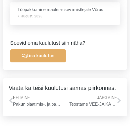
Tööpakkumine maaler-siseviimistlejale Võrus
7. august, 2026
Soovid oma kuulutust siin näha?
Lisa kuulutus
Vaata ka teisi kuulutusi samas piirkonnas:
Prev
Ne
EELMINE
JÄRGMINE
Pakun plaatimis-, ja parketipaigaldust ning sauna, terasside ehitust
Teostame VEE-JA KANALISATSIOONITRASSIDE ehitustöid