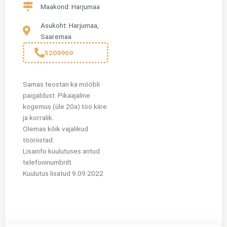
Maakond: Harjumaa
Asukoht: Harjumaa,
Saaremaa
5209969
Samas teostan ka mööbli
paigaldust. Pikaajaline
kogemus (üle 20a) töö kiire
ja korralik.
Olemas kōik vajalikud
tööriistad.
Lisainfo kuulutuses antud
telefoninumbrilt.
Kuulutus lisatud 9.09.2022