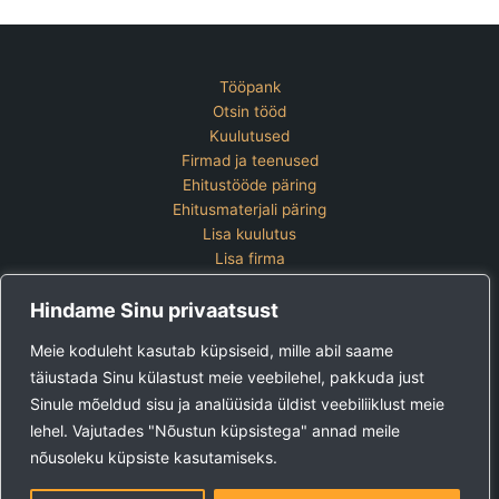
Tööpank
Otsin tööd
Kuulutused
Firmad ja teenused
Ehitustööde päring
Ehitusmaterjali päring
Lisa kuulutus
Lisa firma
Hinnakiri
Hindame Sinu privaatsust
Kontakt
Lisa kuulutus
Meie koduleht kasutab küpsiseid, mille abil saame
Vaata ettevõtete pakette
täiustada Sinu külastust meie veebilehel, pakkuda just
Sinule mõeldud sisu ja analüüsida üldist veebiliiklust meie
Ehitus24 OÜ
Tel:
+372 5123 867 (E-R 9-15)
lehel. Vajutades "Nõustun küpsistega" annad meile
E-post:
kuulutused@ehitus24.ee
nõusoleku küpsiste kasutamiseks.
Copyright © 2026 Ehitus24