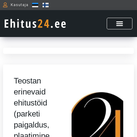
Skip
Kasutaja
to
content
Teostan
erinevaid
ehitustöid
(parketi
paigaldus,
plaatimine,