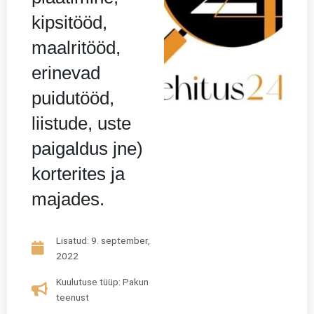
kipsitööd,
maalritööd,
erinevad
puidutööd,
liistude, uste
paigaldus jne)
korterites ja
majades.
Lisatud:
9. september,
2022
Kuulutuse tüüp: Pakun
teenust