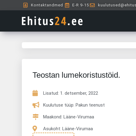
Skip
Kontaktandmed
E-R 9-15
kuulutused@ehitu
to
content
Teostan lumekoristustöid.
Lisatud:
1. detsember, 2022
Kuulutuse tüüp: Pakun teenust
Maakond: Lääne-Virumaa
Asukoht: Lääne-Virumaa