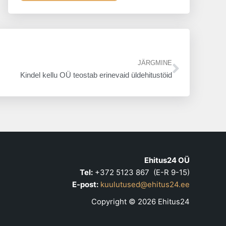
Next
JÄRGMINE
Kindel kellu OÜ teostab erinevaid üldehitustöid
Ehitus24 OÜ
Tel:
+372 5123 867 (E-R 9-15)
E-post:
kuulutused@ehitus24.ee
Copyright © 2026 Ehitus24