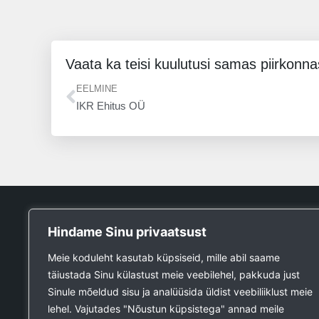
Vaata ka teisi kuulutusi samas piirkonna
Prev
EELMINE
IKR Ehitus OÜ
Tööpank
Hindame Sinu privaatsust
Otsin tööd
Meie koduleht kasutab küpsiseid, mille abil saame
Kuulutused
täiustada Sinu külastust meie veebilehel, pakkuda just
Firmad ja teenused
Sinule mõeldud sisu ja analüüsida üldist veebiliiklust meie
Ehitustööde päring
lehel. Vajutades "Nõustun küpsistega" annad meile
Ehitusmaterjali päring