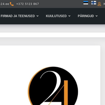
s24.ee
+372 5123 867
Open Firmad ja teenused
Open Kuulutused
Open 
FIRMAD JA TEENUSED
KUULUTUSED
PÄRINGUD