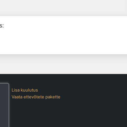
s:
Lisa kuulutus
Vaata ettevõtete pakette