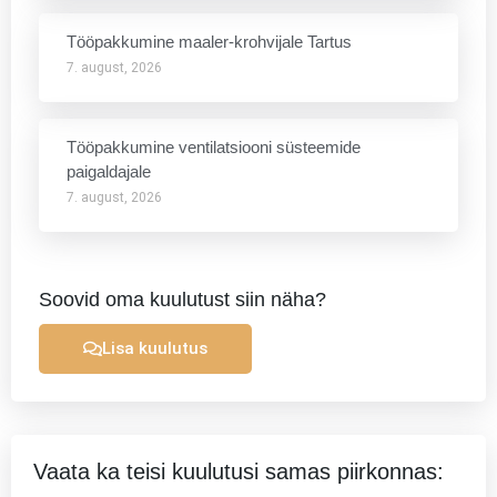
Tööpakkumine maaler-krohvijale Tartus
7. august, 2026
Tööpakkumine ventilatsiooni süsteemide
paigaldajale
7. august, 2026
Soovid oma kuulutust siin näha?
Lisa kuulutus
Vaata ka teisi kuulutusi samas piirkonnas:
Prev
Ne