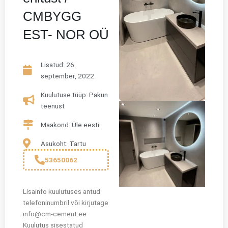
CMBYGG
EST- NOR OÜ
Lisatud:
26.
september, 2022
Kuulutuse tüüp: Pakun
teenust
Maakond: Üle eesti
Asukoht: Tartu
53650062
Lisainfo kuulutuses antud
telefoninumbril või kirjutage
info@cm-cement.ee
Kuulutus sisestatud