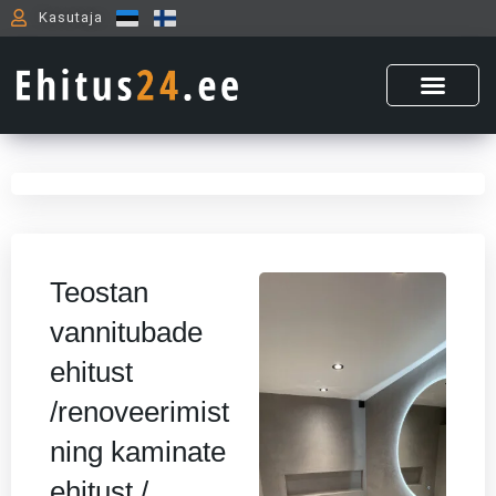
Skip
Kasutaja
to
content
Teostan
vannitubade
ehitust
/renoveerimist
ning kaminate
ehitust /