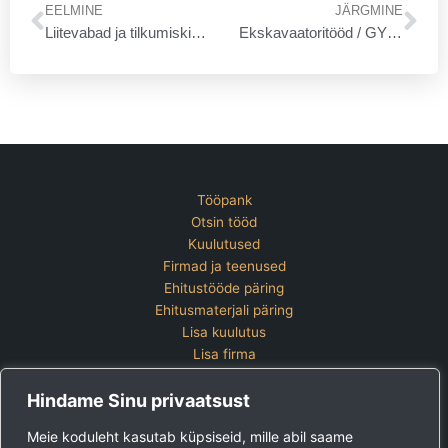
EELMINE
JÄRGMINE
Liitevabad ja tilkumiskindlad vihmaveerennid
Ekskavaatoritööd / GYHM OÜ
Tööpank
Otsin tööd
Kuulutused
Firmad ja teenused
Ehitustööde päring
Ehitusmaterjali päring
Lisa kuulutus
Lisa firma
Hinnakiri
Hindame Sinu privaatsust
Kontakt
Lisa kuulutus
Meie koduleht kasutab küpsiseid, mille abil saame