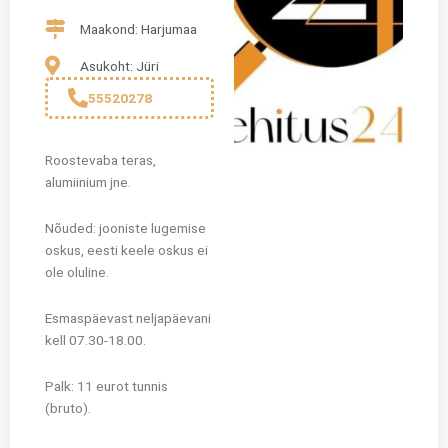
Maakond: Harjumaa
Asukoht: Jüri
55520278
Roostevaba teras,
alumiinium jne.
Nõuded: jooniste lugemise
oskus, eesti keele oskus ei
ole oluline.
Esmaspäevast neljapäevani
kell 07.30-18.00.
Palk: 11 eurot tunnis
(bruto).