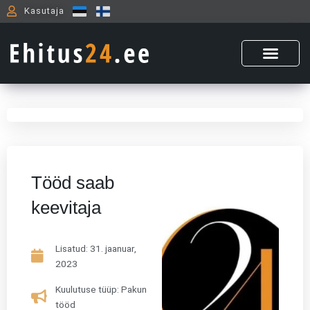
Skip
Kasutaja
to
content
Tööd saab
keevitaja
Lisatud:
31. jaanuar,
2023
Kuulutuse tüüp: Pakun
tööd