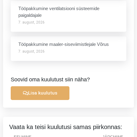
Tööpakkumine ventilatsiooni süsteemide
paigaldajale
7. august, 2026
Tööpakkumine maaler-siseviimistlejale Võrus
7. august, 2026
Soovid oma kuulutust siin näha?
Lisa kuulutus
Vaata ka teisi kuulutusi samas piirkonnas:
Prev
Ne