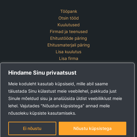
Tööpank
Otsin tööd
Kuulutused
Firmad ja teenused
Ehitustööde päring
Ehitusmaterjali päring
Lisa kuulutus
Lisa firma
Hinnakiri
Hindame Sinu privaatsust
Kontakt
Lisa kuulutus
Meie koduleht kasutab küpsiseid, mille abil saame
Vaata ettevõtete pakette
täiustada Sinu külastust meie veebilehel, pakkuda just
Sinule mõeldud sisu ja analüüsida üldist veebiliiklust meie
Ehitus24 OÜ
Tel:
+372 5123 867 (E-R 9-15)
lehel. Vajutades "Nõustun küpsistega" annad meile
E-post:
kuulutused@ehitus24.ee
nõusoleku küpsiste kasutamiseks.
Copyright © 2026 Ehitus24
Ei nõustu
Nõustu küpsistega