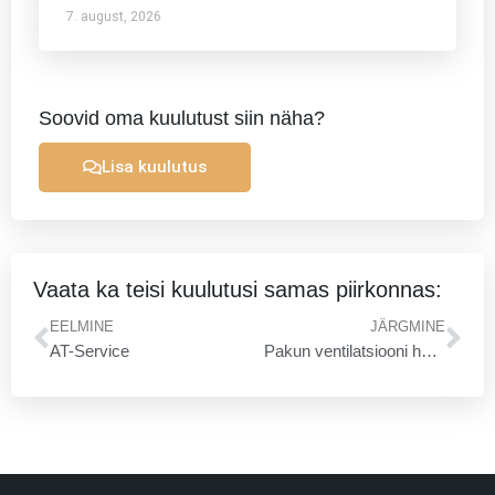
7. august, 2026
Soovid oma kuulutust siin näha?
Lisa kuulutus
Vaata ka teisi kuulutusi samas piirkonnas:
Prev
Ne
EELMINE
JÄRGMINE
AT-Service
Pakun ventilatsiooni hooldus -puhastus ja paigaldus teenust.