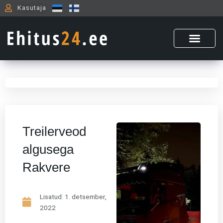
Skip
Kasutaja
to
content
Treilerveod
algusega
Rakvere
Lisatud:
1. detsember,
2022