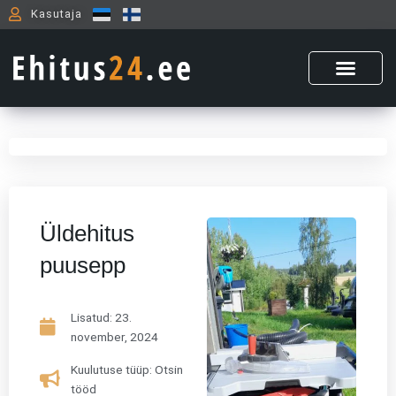
Skip
Kasutaja
to
content
Üldehitus
puusepp
Lisatud:
23.
november, 2024
Kuulutuse tüüp: Otsin
tööd