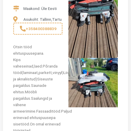
Maakond: Üle Eesti
Asukoht: Tallinn,Tartu
+358400388839
Otsin tööd
ehituspuusepana.
Kips
vaheseinad,laed.Põranda
tööd(laminaat,parkett,vinyyl)Liistutööd(põranda,ukse
ja aknaliistud)Siseuste
paigaldus.Saunade
ehitus.Mööbli
paigaldus.Saalungid ja
vähene
armeerimine.Fassaaditööd.Paljud
erinevad ehituspuusepa
sisetööd.On omal erinevad
tööriistad.