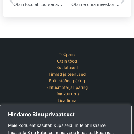
Otsin tööd abitöölisena ehitusel üle-eesti.
Otsime oma meeskonda ehitustöölist
Tööpank
Otsin tööd
Kuulutused
Firmad ja teenused
Ehitustööde päring
Ehitusmaterjali päring
Lisa kuulutus
Lisa firma
Hinnakiri
Hindame Sinu privaatsust
Kontakt
Lisa kuulutus
Meie koduleht kasutab küpsiseid, mille abil saame
Vaata ettevõtete pakette
täiustada Sinu külastust meie veebilehel, pakkuda just