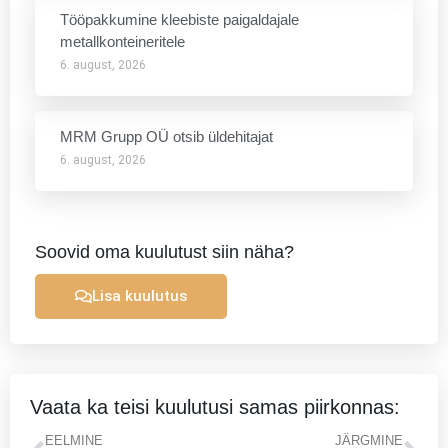
Tööpakkumine kleebiste paigaldajale
metallkonteineritele
6. august, 2026
MRM Grupp OÜ otsib üldehitajat
6. august, 2026
Soovid oma kuulutust siin näha?
Lisa kuulutus
Vaata ka teisi kuulutusi samas piirkonnas:
Prev
Ne
EELMINE
JÄRGMINE