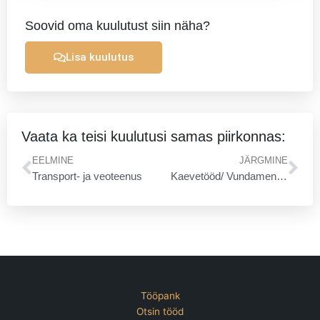
Soovid oma kuulutust siin näha?
Lisa kuulutus
Vaata ka teisi kuulutusi samas piirkonnas:
Prev
Ne
EELMINE
JÄRGMINE
Transport- ja veoteenus
Kaevetööd/ Vundamendi ehtitus / SBS pôletustööd/ Septikute paigaldus
Tööpank
Otsin tööd