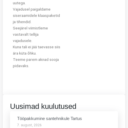
uutega.
Vajadusel paigaldame
siseraamidele klaaspaketid
ja tihendid.
Seejärel viimistleme
vastavalt tellija
vajadusele.
Kuna tali ei jää taevasse siis
ära küta õhku.
Teeme parem aknad sooja
pidavaks.
Uusimad kuulutused
Tööpakkumine santehnikule Tartus
7. august, 2026