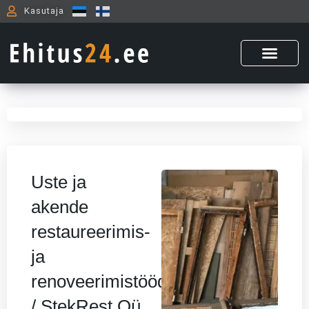
Skip
Kasutaja
to
content
Uste ja
akende
restaureerimis-
ja
renoveerimistööd
/ StekRest Oü