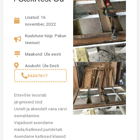
Lisatud:
16.
november, 2022
Kuulutuse tüüp: Pakun
teenust
Maakond: Üle eesti
Asukoht: Üle Eesti
56267617
Ettevõte teostab
järgmiseid töid:
Ustelt ja akendelt vana värvi
eemaldamine.
Vajadusel asendame
mäda/katkised puitdetaili.
Asendame katkised klaasid