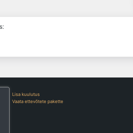
s:
Lisa kuulutus
Vaata ettevõtete pakette