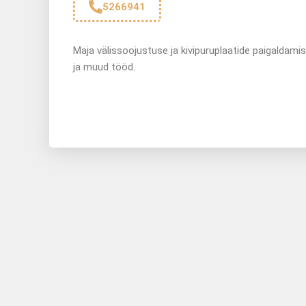
5266941
Maja välissoojustuse ja kivipuruplaatide paigaldamis
ja muud tööd.