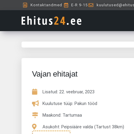
Skip
Kontaktandmed
E-R 9-15
kuulutused@ehitu
to
content
Vajan ehitajat
Lisatud:
22. veebruar, 2023
Kuulutuse tüüp: Pakun tööd
Maakond: Tartumaa
Asukoht: Peipsiääre valda (Tartust 38km)