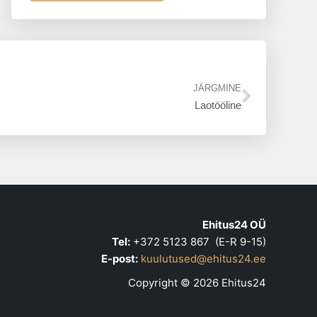
Next
JÄRGMINE
Laotööline
Ehitus24 OÜ
Tel:
+372 5123 867 (E-R 9-15)
E-post:
kuulutused@ehitus24.ee
Copyright © 2026 Ehitus24