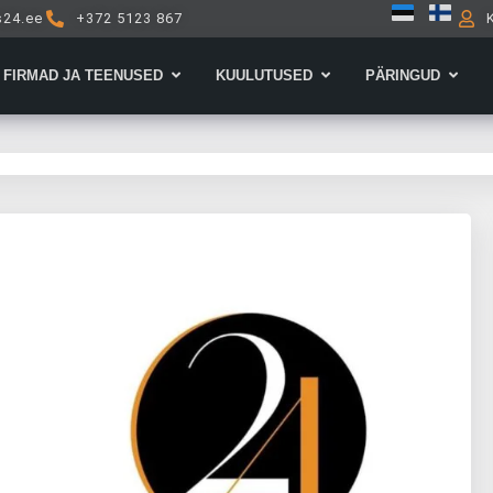
s24.ee
+372 5123 867
Open Firmad ja teenused
Open Kuulutused
Open 
FIRMAD JA TEENUSED
KUULUTUSED
PÄRINGUD