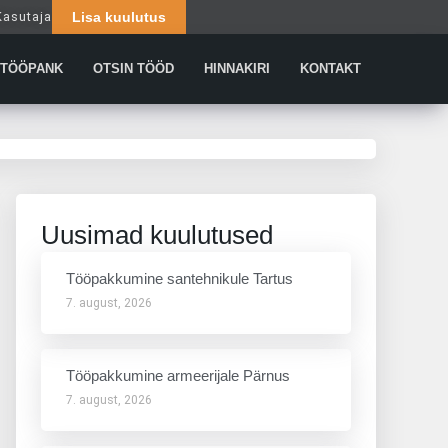
Kasutaja
Lisa kuulutus
Päringud
TÖÖPANK
OTSIN TÖÖD
HINNAKIRI
KONTAKT
Uusimad kuulutused
Tööpakkumine santehnikule Tartus
7. august, 2026
Tööpakkumine armeerijale Pärnus
7. august, 2026