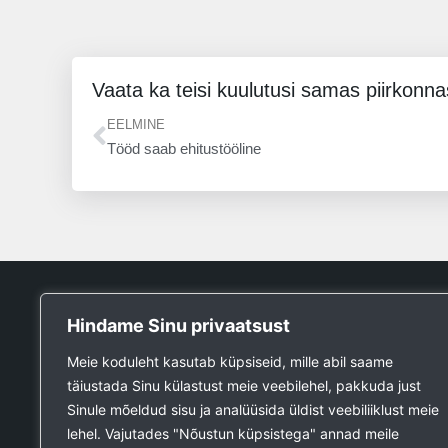
Vaata ka teisi kuulutusi samas piirkonna
Prev
EELMINE
Tööd saab ehitustööline
Tööpank
Hindame Sinu privaatsust
Otsin tööd
Meie koduleht kasutab küpsiseid, mille abil saame
Kuulutused
täiustada Sinu külastust meie veebilehel, pakkuda just
Firmad ja teenused
Sinule mõeldud sisu ja analüüsida üldist veebiliiklust meie
Ehitustööde päring
lehel. Vajutades "Nõustun küpsistega" annad meile
Ehitusmaterjali päring