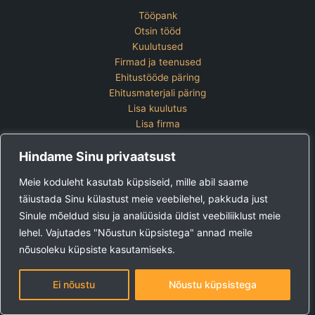
Tööpank
Otsin tööd
Kuulutused
Firmad ja teenused
Ehitustööde päring
Ehitusmaterjali päring
Lisa kuulutus
Lisa firma
Hinnakiri
Hindame Sinu privaatsust
Kontakt
Lisa kuulutus
Meie koduleht kasutab küpsiseid, mille abil saame
Vaata ettevõtete pakette
täiustada Sinu külastust meie veebilehel, pakkuda just
Sinule mõeldud sisu ja analüüsida üldist veebiliiklust meie
Ehitus24 OÜ
Tel:
+372 5123 867 (E-R 9-15)
lehel. Vajutades "Nõustun küpsistega" annad meile
E-post:
kuulutused@ehitus24.ee
nõusoleku küpsiste kasutamiseks.
Copyright © 2026 Ehitus24
Ei nõustu
Nõustu küpsistega