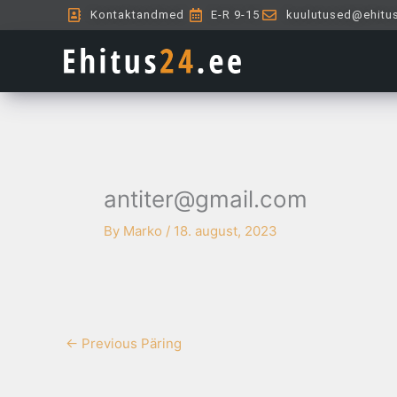
Skip
Kontaktandmed
E-R 9-15
kuulutused@ehitu
to
content
antiter@gmail.com
By
Marko
/
18. august, 2023
←
Previous Päring