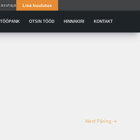
Kasutaja
Lisa kuulutus
Päringud
TÖÖPANK
OTSIN TÖÖD
HINNAKIRI
KONTAKT
Next Päring
→