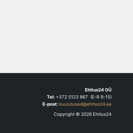
Ehitus24 OÜ
Tel:
+372 5123 867 (E-R 9-15)
E-post:
kuulutused@ehitus24.ee
Copyright © 2026 Ehitus24