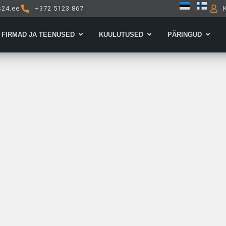
s24.ee
+372 5123 867
Open Firmad ja teenused
Open Kuulutused
Open 
FIRMAD JA TEENUSED
KUULUTUSED
PÄRINGUD