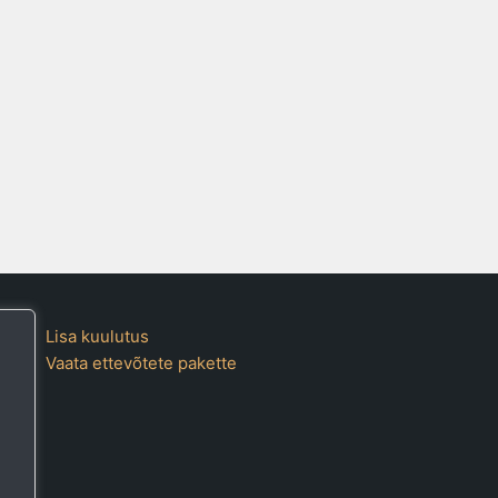
Lisa kuulutus
Vaata ettevõtete pakette