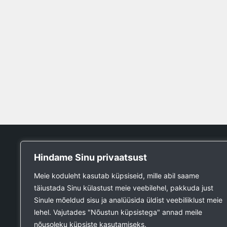
Tööpank
Hindame Sinu privaatsust
Otsin tööd
Meie koduleht kasutab küpsiseid, mille abil saame
Kuulutused
täiustada Sinu külastust meie veebilehel, pakkuda just
Firmad ja teenused
Sinule mõeldud sisu ja analüüsida üldist veebiliiklust meie
Ehitustööde päring
lehel. Vajutades "Nõustun küpsistega" annad meile
Ehitusmaterjali päring
nõusoleku küpsiste kasutamiseks.
Lisa kuulutus