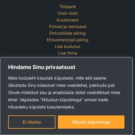
Tööpank
Otsin tööd
Kuulutused
Firmad ja teenused
Ehitustööde päring
Ehitusmaterjali päring
Lisa kuulutus
Lisa firma
Hinnakiri
Hindame Sinu privaatsust
Kontakt
Lisa kuulutus
Meie koduleht kasutab küpsiseid, mille abil saame
Vaata ettevõtete pakette
täiustada Sinu külastust meie veebilehel, pakkuda just
Sinule mõeldud sisu ja analüüsida üldist veebiliiklust meie
Ehitus24 OÜ
Tel:
+372 5123 867 (E-R 9-15)
lehel. Vajutades "Nõustun küpsistega" annad meile
E-post:
kuulutused@ehitus24.ee
nõusoleku küpsiste kasutamiseks.
Copyright © 2026 Ehitus24
Ei nõustu
Nõustu küpsistega