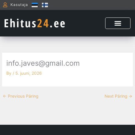
Skip
Kasutaja
to
content
info.javes@gmail.com
By
/
5. juuni, 2026
←
Previous Päring
Next Päring
→