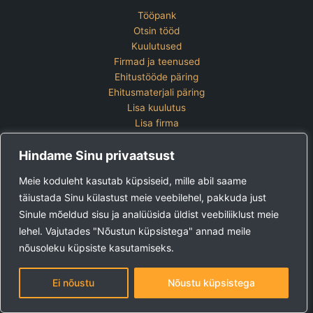
Tööpank
Otsin tööd
Kuulutused
Firmad ja teenused
Ehitustööde päring
Ehitusmaterjali päring
Lisa kuulutus
Lisa firma
Hinnakiri
Hindame Sinu privaatsust
Kontakt
Lisa kuulutus
Meie koduleht kasutab küpsiseid, mille abil saame
Vaata ettevõtete pakette
täiustada Sinu külastust meie veebilehel, pakkuda just
Sinule mõeldud sisu ja analüüsida üldist veebiliiklust meie
Ehitus24 OÜ
Tel:
+372 5123 867 (E-R 9-15)
lehel. Vajutades "Nõustun küpsistega" annad meile
E-post:
kuulutused@ehitus24.ee
nõusoleku küpsiste kasutamiseks.
Copyright © 2026 Ehitus24
Ei nõustu
Nõustu küpsistega