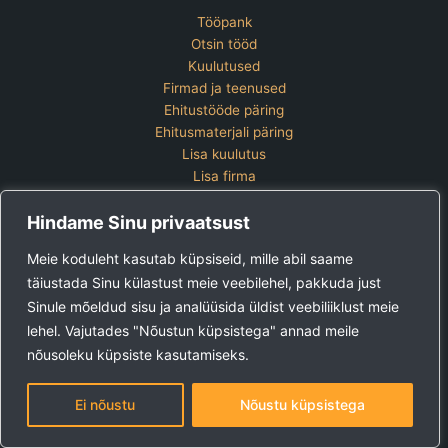
Tööpank
Otsin tööd
Kuulutused
Firmad ja teenused
Ehitustööde päring
Ehitusmaterjali päring
Lisa kuulutus
Lisa firma
Hinnakiri
Hindame Sinu privaatsust
Kontakt
Lisa kuulutus
Meie koduleht kasutab küpsiseid, mille abil saame
Vaata ettevõtete pakette
täiustada Sinu külastust meie veebilehel, pakkuda just
Sinule mõeldud sisu ja analüüsida üldist veebiliiklust meie
Ehitus24 OÜ
Tel:
+372 5123 867 (E-R 9-15)
lehel. Vajutades "Nõustun küpsistega" annad meile
E-post:
kuulutused@ehitus24.ee
nõusoleku küpsiste kasutamiseks.
Copyright © 2026 Ehitus24
Ei nõustu
Nõustu küpsistega