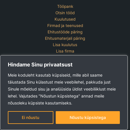
Tööpank
Otsin tööd
Kuulutused
Firmad ja teenused
Ehitustööde päring
Ehitusmaterjali päring
Lisa kuulutus
Lisa firma
Hinnakiri
Hindame Sinu privaatsust
Kontakt
Lisa kuulutus
Meie koduleht kasutab küpsiseid, mille abil saame
Vaata ettevõtete pakette
täiustada Sinu külastust meie veebilehel, pakkuda just
Sinule mõeldud sisu ja analüüsida üldist veebiliiklust meie
Ehitus24 OÜ
Tel:
+372 5123 867 (E-R 9-15)
lehel. Vajutades "Nõustun küpsistega" annad meile
E-post:
kuulutused@ehitus24.ee
nõusoleku küpsiste kasutamiseks.
Copyright © 2026 Ehitus24
Ei nõustu
Nõustu küpsistega